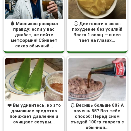
🩸 Мясников раскрыл
🩱 Диетологи в шоке:
правду: если у вас
похудение без усилий!
диабет, не пейте
Всего 1 овощ — и вес
метформин! Сбивает
тает на глазах…
сахар обычный...
❤️ Вы удивитесь, но это
🩱 Весишь больше 80? А
домашнее средство
хочешь 55? Вот тебе
понижает давление и
способ: Перед сном
очищает сосуды...
съедай 100гр творога с
обычной...