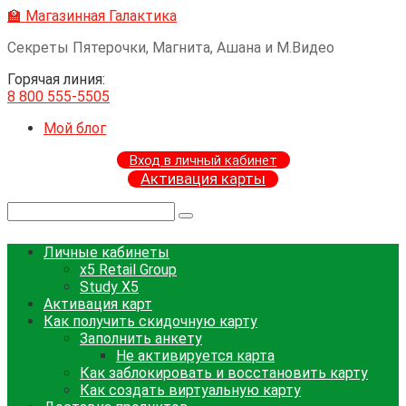
Перейти
🏫 Магазинная Галактика
к
Секреты Пятерочки, Магнита, Ашана и М.Видео
контенту
Горячая линия:
8 800 555-5505
Мой блог
Вход в личный кабинет
Активация карты
Поиск:
Личные кабинеты
x5 Retail Group
Study X5
Активация карт
Как получить скидочную карту
Заполнить анкету
Не активируется карта
Как заблокировать и восстановить карту
Как создать виртуальную карту