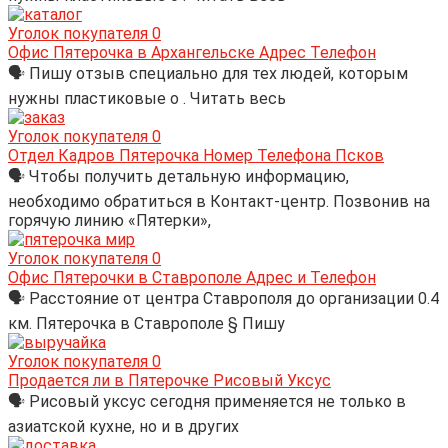
Уголок покупателя
0
Офис Пятерочка в Архангельске Адрес Телефон
🗣 Пишу отзыв специально для тех людей, которым
нужны пластиковые о . Читать весь
Уголок покупателя
0
Отдел Кадров Пятерочка Номер Телефона Псков
🗣 Чтобы получить детальную информацию,
необходимо обратиться в Контакт-центр. Позвонив на
горячую линию «Пятерки»,
Уголок покупателя
0
Офис Пятерочки в Ставрополе Адрес и Телефон
🗣 Расстояние от центра Ставрополя до организации 0.4
км. Пятерочка в Ставрополе § Пишу
Уголок покупателя
0
Продается ли в Пятерочке Рисовый Уксус
🗣 Рисовый уксус сегодня применяется не только в
азиатской кухне, но и в других