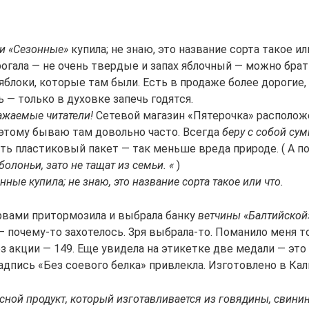
и «Сезонные»
купила; не знаю, это название сорта такое или
трогала — не очень твердые и запах яблочный — можно бра
блоки, которые там были. Есть в продаже более дорогие,
 — только в духовке запечь годятся.
важаемые читатели!
Сетевой магазин «Пятерочка» располож
этому бываю там довольно часто. Всегда
беру с собой сум
ть пластиковый пакет — так меньше вреда природе. ( А п
болоньи, зато не тащат из семьи. «
)
ные купила; не знаю, это название сорта такое или что.
ервами притормозила и выбрала банку
ветчины «Балтийской»
 почему-то захотелось. Зря выбрала-то. Поманило меня то
 без акции — 149. Еще увидела на этикетке две медали — эт
надпись «Без соевого белка» привлекла. Изготовлено в Кал
сной продукт, который изготавливается из говядины, свинин