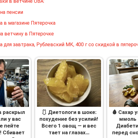
вки в ветчине ОВА:
на пенсии
а в магазине Пятерочка
а ветчину в Пятерочке
 для завтрака, Рублевский МК, 400 г со скидкой в пятеро
в раскрыл
🩱 Диетологи в шоке:
🩸 Сахар 
ли у вас
похудение без усилий!
ммоль 
е пейте
Всего 1 овощ — и вес
Диабети
! Сбивает
тает на глазах…
перед сн