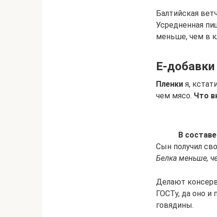
Балтийская ветч
Усредненная пи
меньше, чем в 
Е-добавки 
Пленки
я, кстат
чем мясо.
Что в
В составе
Сын получил сво
Белка меньше, ч
Делают консерв
ГОСТу, да оно и 
говядины.