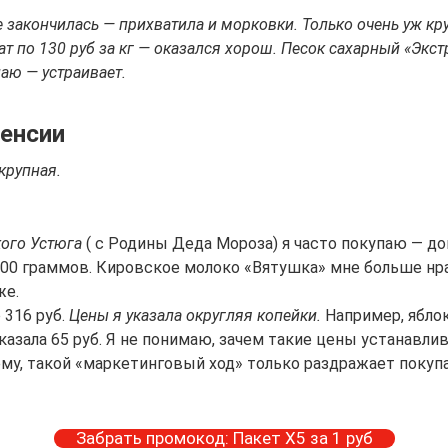
 закончилась — прихватила и морковки. Только очень уж кр
ат
по 130 руб за кг — оказался хорош.
Песок сахарный «Экст
аю — устраивает.
пенсии
крупная.
ого Устюга
( с Родины Деда Мороза) я часто покупаю — д
 500 граммов. Кировское молоко «Вятушка» мне больше нра
же.
 316 руб.
Цены я указала округляя копейки.
Например, ябло
указала 65 руб. Я не понимаю, зачем такие цены устанавли
му, такой «маркетинговый ход» только раздражает покупа
Забрать промокод: Пакет Х5 за 1 руб