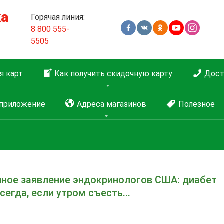
ка
Горячая линия:
8 800 555-
5505
я карт
Как получить скидочную карту
Дост
приложение
Адреса магазинов
Полезное
нное заявление эндокринологов США: диабет
сегда, если утром съесть...