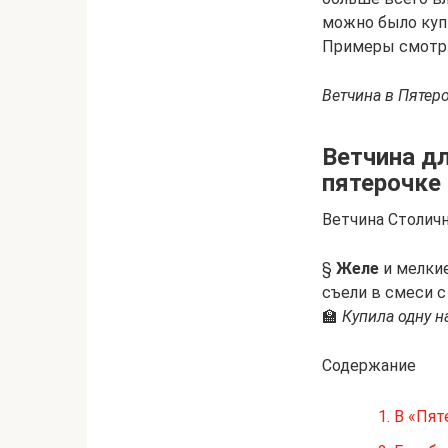
можно было купи
Примеры смотри
Ветчина в Пятеро
Ветчина дл
пятерочке
Ветчина Столичн
§
Желе
и мелкие
съели в смеси с
🏫
Купила одну на
Содержание
1.
В «Пят