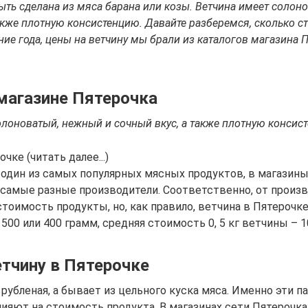
ыть сделана из мяса барана или козы. Ветчина имеет солон
акже плотную консистенцию. Давайте разберемся, сколько ст
ние года, цены на ветчину мы брали из каталогов магазина 
 магазине Пятерочка
олоноватый, нежный и сочный вкус, а также плотную консис
чке (читать далее...)
 один из самых популярных мясных продуктов, в магазин
 самые разные производители. Соответственно, от произв
стоимость продукты, но, как правило, ветчина в Пятерочке
500 или 400 грамм, средняя стоимость 0, 5 кг ветчины – 1
етчину в Пятерочке
рубленая, а бывает из цельного куска мяса. Именно эти 
ияют на стоимость продукта. В магазинах сети Пятерочка