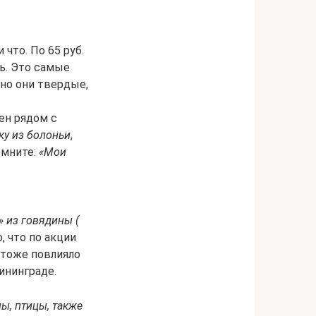
 что. По 65 руб.
ть. Это самые
 но они твердые,
ен рядом с
ку из болоньи
,
омните:
«Мои
 из говядины (
, что по акции
о тоже повлияло
ининграде.
ы, птицы, также