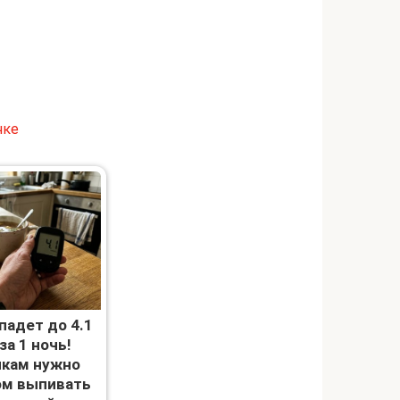
чке
упадет до 4.1
за 1 ночь!
кам нужно
ом выпивать