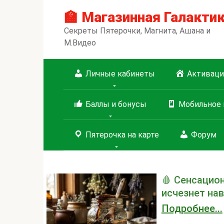
Перейти
🏫 Магазинная Галакти
к
контенту
Секреты Пятерочки, Магнита, Ашана и
М.Видео
Личные кабинеты
Активаци
Баллы и бонусы
Мобильное 
Пятерочка на карте
Форум
🩸 Сенсацио
исчезнет нав
Подробнее...