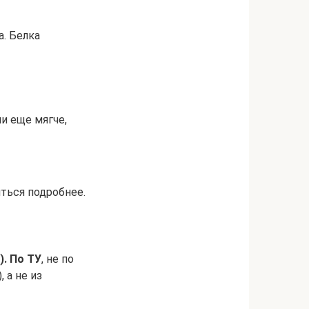
а. Белка
и еще мягче,
иться подробнее.
. По ТУ
, не по
 а не из