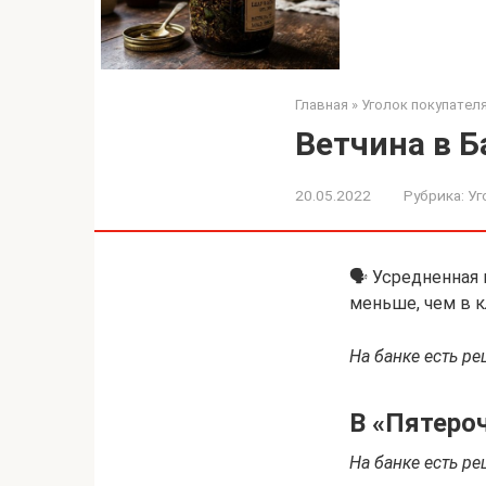
Главная
»
Уголок покупател
Ветчина в Б
20.05.2022
Рубрика:
Уг
🗣 Усредненная п
меньше, чем в 
На банке есть рец
В «Пятероч
На банке есть рец