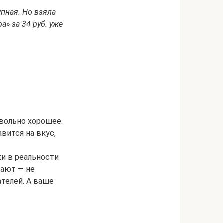
упная. Но взяла
ра»
за 34 руб. уже
овольно хорошее.
вится на вкус,
ки в реальности
вают — не
телей. А ваше