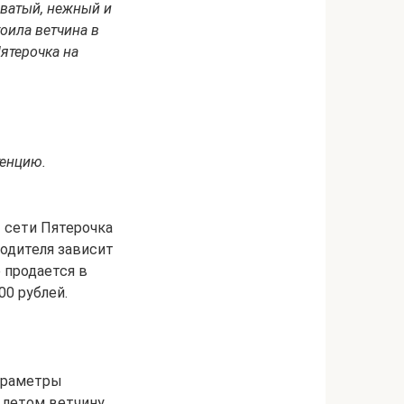
оватый, нежный и
оила ветчина в
Пятерочка на
тенцию.
ы сети Пятерочка
одителя зависит
 продается в
00 рублей.
параметры
 летом ветчину