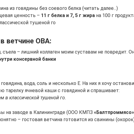
ина из говядины без соевого белка (читать далее...)
щевая ценность –
11 г белка и 7, 5 г жира
на 100 г продукт
классической тушеной го
в ветчине ОВА:
и, съела – лишний коллаген моим суставам не повредит. Он
нутри консервной банки
говядина, вода, соль и несколько Е. На них я хочу останов
ю тарелку ячневой каши с говядиной и спрашивает:
ем в классической тушеной го.
ы на заводе в Калининграде (ООО КМПЗ
«Балтпроммясо»)
понятно – гостовая ветчина готовится из свинины (окорок),