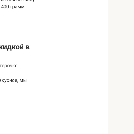
 400 грамм.
скидкой в
ятерочке
вкусное, мы