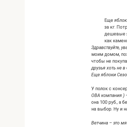
Еще
яблок
за кг. По
дешевые я
как камень
Здравствуйте, у
моим домом, по
чтобы не покупа
друзья хоть не в 
Еще яблоки Сезон
У полок с конс
ОВА компания )
—
она 100 руб., а
на выбор. Ну и 
Ветчина – это мя