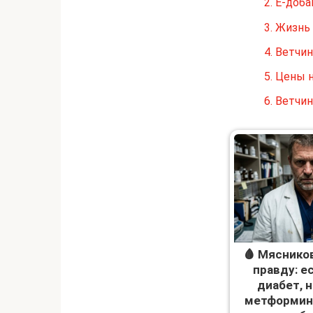
2.
Е-доба
3.
Жизнь 
4.
Ветчин
5.
Цены н
6.
Ветчина
🩸 Мяснико
правду: ес
диабет, н
метформин