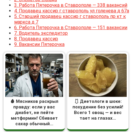
3.
Работа Пятерочка в Ставрополе — 338 вакансий
4.
Продавец кассир г ставрополь ул голенева д 67а
5.
Старший продавец кассир г ставрополь пр кт к
маркса д 7
6.
Работа Пятерочка в Ставрополе — 151 вакансии
7.
Водитель экспедитор
8.
Продавец кассир
9.
Вакансии Пятерочка
🩸 Мясников раскрыл
🩱 Диетологи в шоке:
правду: если у вас
похудение без усилий!
диабет, не пейте
Всего 1 овощ — и вес
метформин! Сбивает
тает на глазах…
сахар обычный...