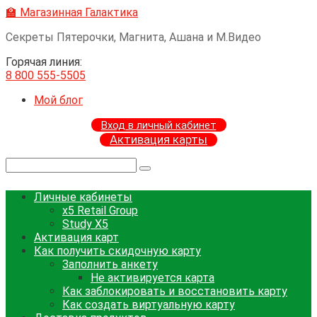
Перейти
🏫 Магазинная Галактика
к
Секреты Пятерочки, Магнита, Ашана и М.Видео
контенту
Горячая линия:
8 800 555-5505
Мой блог
Вход в личный кабинет
Активация карты
Поиск:
Личные кабинеты
x5 Retail Group
Study X5
Активация карт
Как получить скидочную карту
Заполнить анкету
Не активируется карта
Как заблокировать и восстановить карту
Как создать виртуальную карту