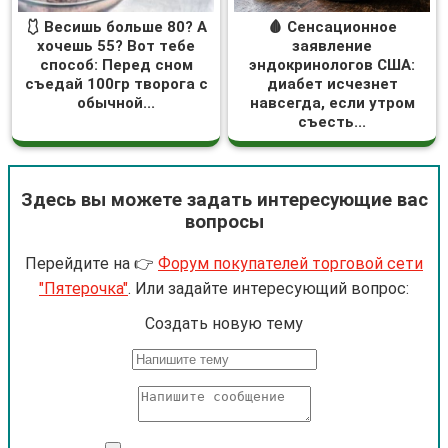
🩱 Весишь больше 80? А
🩸 Сенсационное
хочешь 55? Вот тебе
заявление
способ: Перед сном
эндокринологов США:
съедай 100гр творога с
диабет исчезнет
обычной...
навсегда, если утром
съесть...
Здесь вы можете задать интересующие вас
вопросы
Перейдите на 👉
Форум покупателей торговой сети
"Пятерочка"
. Или задайте интересующий вопрос:
Cоздать новую тему