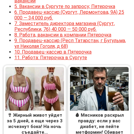
вакансий
5.
Вакансии в Сургуте по запросу; Пятерочка
6.
Продавец-кассир (Сургут, Лермонтова, 9А) 25
000 — 34 000 руб.
7.
Заместитель директора магазина (Сургут,
Республики, 76) 40 000 — 50 000 руб.
8.
Работа, вакансии в компании Пятерочка
9.
Продавец-кассир (Респ Татарстан, г Бугульма,
ул Николая Гоголя, д 68)
10.
Продавец-кассир в Пятерочка
11.
Работа: Пятерочка в Сургуте
👙 Жирный живот уйдет
🩸 Мясников раскрыл
за 5 дней, а еще через 3
правду: если у вас
исчезнут бока! На ночь
диабет, не пейте
съедайте...
метформин! Сбивает