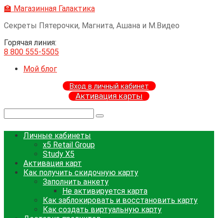
Перейти
🏫 Магазинная Галактика
к
Секреты Пятерочки, Магнита, Ашана и М.Видео
контенту
Горячая линия:
8 800 555-5505
Мой блог
Вход в личный кабинет
Активация карты
Поиск:
Личные кабинеты
x5 Retail Group
Study X5
Активация карт
Как получить скидочную карту
Заполнить анкету
Не активируется карта
Как заблокировать и восстановить карту
Как создать виртуальную карту