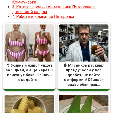
Коммунарка
3.
Каталог продуктов магазина Пятерочка с
доставкой на дом
4.
Работа в компании Пятерочка
👙 Жирный живот уйдет
🩸 Мясников раскрыл
за 5 дней, а еще через 3
правду: если у вас
исчезнут бока! На ночь
диабет, не пейте
съедайте...
метформин! Сбивает
сахар обычный...