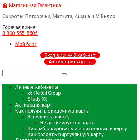
Перейти
🏫 Магазинная Галактика
к
Секреты Пятерочки, Магнита, Ашана и М.Видео
контенту
Горячая линия:
8 800 555-5505
Мой блог
Вход в личный кабинет
Активация карты
Поиск:
Личные кабинеты
x5 Retail Group
Study X5
Активация карт
Как получить скидочную карту
Заполнить анкету
Не активируется карта
Как заблокировать и восстановить карту
Как создать виртуальную карту