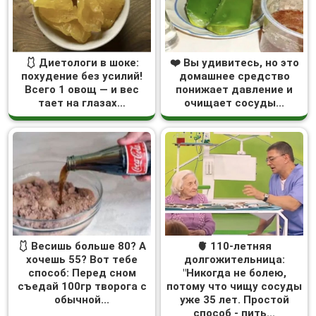
🩱 Диетологи в шоке:
❤️ Вы удивитесь, но это
похудение без усилий!
домашнее средство
Всего 1 овощ — и вес
понижает давление и
тает на глазах…
очищает сосуды...
🩱 Весишь больше 80? А
🫀 110-летняя
хочешь 55? Вот тебе
долгожительница:
способ: Перед сном
"Никогда не болею,
съедай 100гр творога с
потому что чищу сосуды
обычной...
уже 35 лет. Простой
способ - пить...