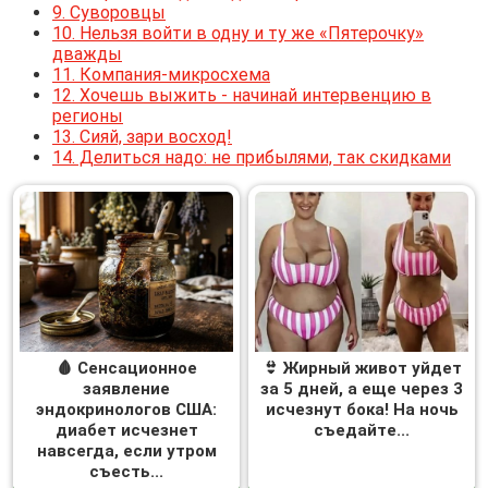
9.
Суворовцы
10.
Нельзя войти в одну и ту же «Пятерочку»
дважды
11.
Компания-микросхема
12.
Хочешь выжить - начинай интервенцию в
регионы
13.
Сияй, зари восход!
14.
Делиться надо: не прибылями, так скидками
🩸 Сенсационное
👙 Жирный живот уйдет
заявление
за 5 дней, а еще через 3
эндокринологов США:
исчезнут бока! На ночь
диабет исчезнет
съедайте...
навсегда, если утром
съесть...