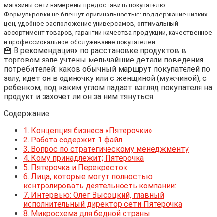
магазины сети намерены предоставить покупателю.
Формулировки не блещут оригинальностью: поддержание низких
цен, удобное расположение универсамов, оптимальный
ассортимент товаров, гарантии качества продукции, качественное
и профессиональное обслуживание покупателей.
🏫 В рекомендациях по расстановке продуктов в
торговом зале учтены мельчайшие детали поведения
потребителей: каков обычный маршрут покупателей по
залу, идет он в одиночку или с женщиной (мужчиной), с
ребенком; под каким углом падает взгляд покупателя на
продукт и захочет ли он за ним тянуться.
Содержание
1.
Концепция бизнеса «Пятерочки»
2.
Работа содержит 1 файл
3.
Вопрос по стратегическому менеджменту
4.
Кому принадлежит; Пятерочка
5.
Пятерочка и Перекресток
6.
Лица, которые могут полностью
контролировать деятельность компании:
7.
Интервью: Олег Высоцкий, главный
исполнительный директор сети Пятерочка
8.
Микросхема для бедной страны