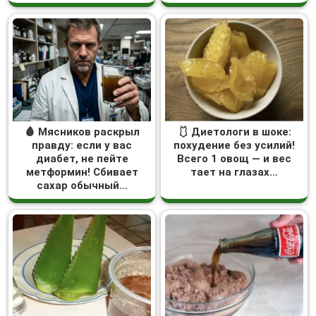
🩸 Мясников раскрыл
🩱 Диетологи в шоке:
правду: если у вас
похудение без усилий!
диабет, не пейте
Всего 1 овощ — и вес
метформин! Сбивает
тает на глазах…
сахар обычный...