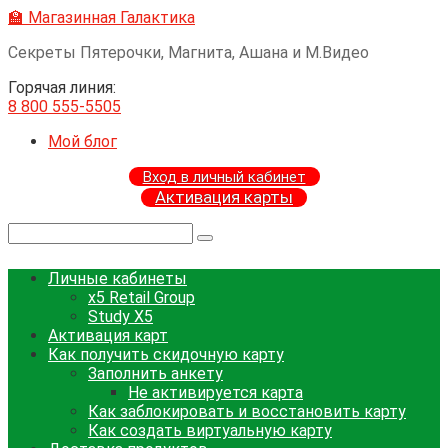
Перейти
🏫 Магазинная Галактика
к
Секреты Пятерочки, Магнита, Ашана и М.Видео
контенту
Горячая линия:
8 800 555-5505
Мой блог
Вход в личный кабинет
Активация карты
Поиск:
Личные кабинеты
x5 Retail Group
Study X5
Активация карт
Как получить скидочную карту
Заполнить анкету
Не активируется карта
Как заблокировать и восстановить карту
Как создать виртуальную карту