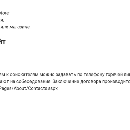
tore;
и;
 или магазине.
йт
м к соискателям можно задавать по телефону горячей лин
ют на собеседование. Заключение договора производится
ages/About/Contacts.aspx.