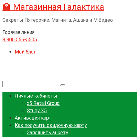
🏫 Магазинная Галактика
Перейти
к
Секреты Пятерочки, Магнита, Ашана и М.Видео
контенту
Горячая линия:
8 800 555-5505
Мой блог
Поиск:
Личные кабинеты
x5 Retail Group
Study X5
Активация карт
Как получить скидочную карту
Заполнить анкету