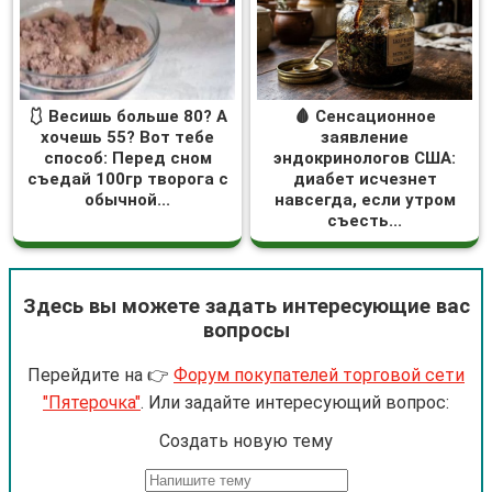
🩱 Весишь больше 80? А
🩸 Сенсационное
хочешь 55? Вот тебе
заявление
способ: Перед сном
эндокринологов США:
съедай 100гр творога с
диабет исчезнет
обычной...
навсегда, если утром
съесть...
Здесь вы можете задать интересующие вас
вопросы
Перейдите на 👉
Форум покупателей торговой сети
"Пятерочка"
. Или задайте интересующий вопрос:
Cоздать новую тему