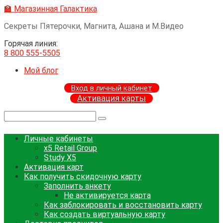
Перейти
🏫 Магазинная Галактика
к
Секреты Пятерочки, Магнита, Ашана и М.Видео
контенту
Горячая линия:
8 800 555-5505
Мой блог
Вход в личный кабинет
Активация карты
Поиск:
Личные кабинеты
x5 Retail Group
Study X5
Активация карт
Как получить скидочную карту
Заполнить анкету
Не активируется карта
Как заблокировать и восстановить карту
Как создать виртуальную карту