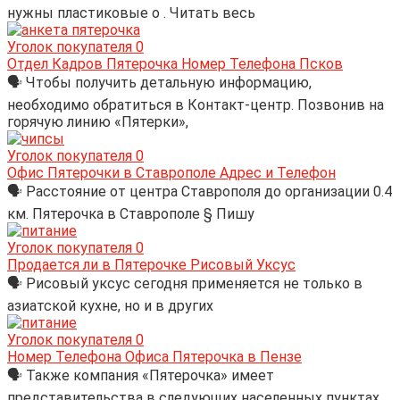
нужны пластиковые о . Читать весь
Уголок покупателя
0
Отдел Кадров Пятерочка Номер Телефона Псков
🗣 Чтобы получить детальную информацию,
необходимо обратиться в Контакт-центр. Позвонив на
горячую линию «Пятерки»,
Уголок покупателя
0
Офис Пятерочки в Ставрополе Адрес и Телефон
🗣 Расстояние от центра Ставрополя до организации 0.4
км. Пятерочка в Ставрополе § Пишу
Уголок покупателя
0
Продается ли в Пятерочке Рисовый Уксус
🗣 Рисовый уксус сегодня применяется не только в
азиатской кухне, но и в других
Уголок покупателя
0
Номер Телефона Офиса Пятерочка в Пензе
🗣 Также компания «Пятерочка» имеет
представительства в следующих населенных пунктах