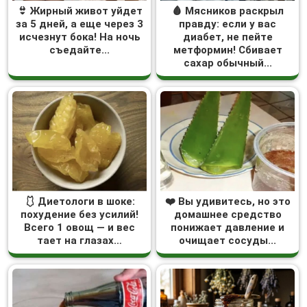
👙 Жирный живот уйдет
🩸 Мясников раскрыл
за 5 дней, а еще через 3
правду: если у вас
исчезнут бока! На ночь
диабет, не пейте
съедайте...
метформин! Сбивает
сахар обычный...
🩱 Диетологи в шоке:
❤️ Вы удивитесь, но это
похудение без усилий!
домашнее средство
Всего 1 овощ — и вес
понижает давление и
тает на глазах…
очищает сосуды...