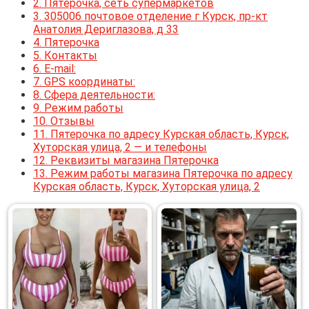
2.
Пятерочка, сеть супермаркетов
3.
305006 почтовое отделение г Курск, пр-кт
Анатолия Дериглазова, д 33
4.
Пятерочка
5.
Контакты
6.
E-mail:
7.
GPS координаты:
8.
Сфера деятельности:
9.
Режим работы
10.
Отзывы
11.
Пятерочка по адресу Курская область, Курск,
Хуторская улица, 2 — и телефоны
12.
Реквизиты магазина Пятерочка
13.
Режим работы магазина Пятерочка по адресу
Курская область, Курск, Хуторская улица, 2