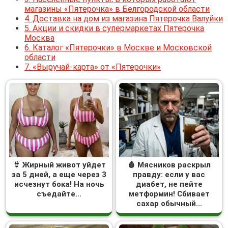
магазины «Пятерочка» в Белгородской области
4.
Доставка на дом из магазина Пятерочка Валуйки
5.
Акции и скидки в супермаркетах Пятерочка
Москва
6.
Каталог «Пятерочки» в Москве и Московской
области
7.
«Выручай-карта» от «Пятерочки»
👙 Жирный живот уйдет
🩸 Мясников раскрыл
за 5 дней, а еще через 3
правду: если у вас
исчезнут бока! На ночь
диабет, не пейте
съедайте...
метформин! Сбивает
сахар обычный...