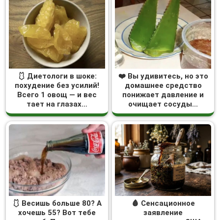
🩱 Диетологи в шоке:
❤️ Вы удивитесь, но это
похудение без усилий!
домашнее средство
Всего 1 овощ — и вес
понижает давление и
тает на глазах…
очищает сосуды...
🩱 Весишь больше 80? А
🩸 Сенсационное
хочешь 55? Вот тебе
заявление