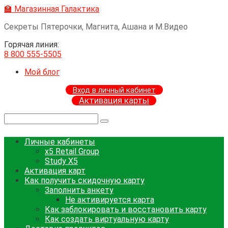
Перейти
🏫 Магазинная Галактика
к
Секреты Пятерочки, Магнита, Ашана и М.Видео
контенту
Горячая линия:
8 800 555-5505
Мой блог
Вход в личный кабинет
Активация карты
Поиск:
Личные кабинеты
x5 Retail Group
Study X5
Активация карт
Как получить скидочную карту
Заполнить анкету
Не активируется карта
Как заблокировать и восстановить карту
Как создать виртуальную карту