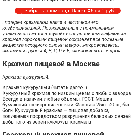
Забрать промокод: Пакет Х5 за 1 руб
. потереи крахмалом влаги и частичнои его
клейстеризацией. Произведенныи с применением
уникального метода «сухой» воздушнои классификации
крахмал гороховыи пищевои сохраняет все полезные
вещества исходного сырья: макро-, микроэлементы,
витамины группы А, В, С, D и Е, аминокислоты и проч .
Крахмал пищевой в Москве
Крахмал кукурузный.
Крахмал кукурузный (читать далее...)
Кукурузный крахмал по низким ценам с любых заводов.
Всегда в наличии, любые объемы. ГОСТ. Мешки
бумажный, полипропиленовый. Фасовка 25кг, 40 кг, биг
беги. Кукурузный крахмал — пищевая добавка,
получаемая посредством разрушения белковых связей
добытого из зерен кукурузы крахмала
Гороховый крахмал пищевой