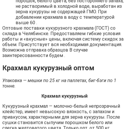
порошок, белого цвета, без постороннего запаха,
не растворимый в холодной воде, выработан из
зерна кукурузы не содержащей ГМО. При
добавлении крахмала в воду с температурой
выше 60 .
Оптовые поставки кукурузного крахмала (ГОСТ) со
склада в Челябинске. Предоставляем гибкие условия
работы и «вкусные» цены, включая систему скидок за
объем. Присутствует вся необходимая документация.
Возможна отправка образцов В случае
заинтересованности будем .
Крахмал кукурузный оптом
Упаковка — мешки по 25 кг на паллетах, биг-бэги по 1
тонне.
Крахмал кукурузный
Кукурузный крахмал — молочно-белый непрозрачный
клейстер, имеет невысокую вязкость, с запахом и
привкусом, характерными для зерна кукурузы. После
сушки становится сыпучим порошком белого или
слегка желтоватого цвета. Только опт, от 500 кг.