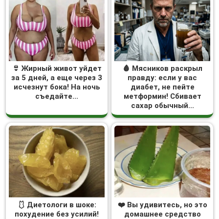
👙 Жирный живот уйдет
🩸 Мясников раскрыл
за 5 дней, а еще через 3
правду: если у вас
исчезнут бока! На ночь
диабет, не пейте
съедайте...
метформин! Сбивает
сахар обычный...
🩱 Диетологи в шоке:
❤️ Вы удивитесь, но это
похудение без усилий!
домашнее средство