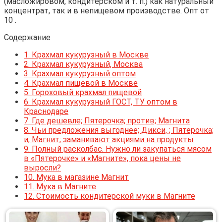
(масложировом, кондитерском и т. п.) как натуральный
концентрат, так и в непищевом производстве. Опт от
10 .
Содержание
1.
Крахмал кукурузный в Москве
2.
Крахмал кукурузный, Москва
3.
Крахмал кукурузный оптом
4.
Крахмал пищевой в Москве
5.
Гороховый крахмал пищевой
6.
Крахмал кукурузный ГОСТ, ТУ оптом в
Краснодаре
7.
Где дешевле; Пятерочка; против; Магнита
8.
Чьи предложения выгоднее; Дикси, ; Пятерочка;
и; Магнит; заманивают акциями на продукты
9.
Полный расколбас. Нужно ли закупаться мясом
в «Пятерочке» и «Магните», пока цены не
выросли?
10.
Мука в магазине Магнит
11.
Мука в Магните
12.
Стоимость кондитерской муки в Магните