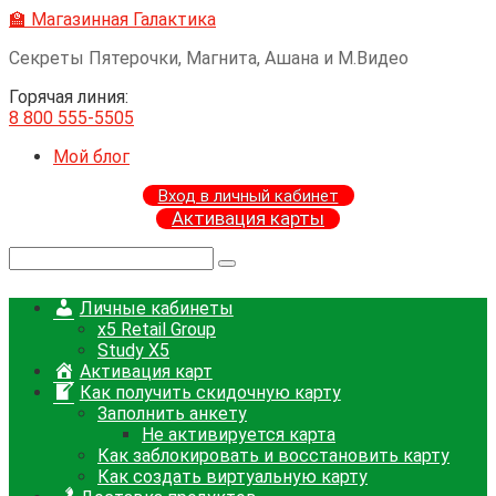
Перейти
🏫 Магазинная Галактика
к
Секреты Пятерочки, Магнита, Ашана и М.Видео
контенту
Горячая линия:
8 800 555-5505
Мой блог
Вход в личный кабинет
Активация карты
Поиск:
Личные кабинеты
x5 Retail Group
Study X5
Активация карт
Как получить скидочную карту
Заполнить анкету
Не активируется карта
Как заблокировать и восстановить карту
Как создать виртуальную карту