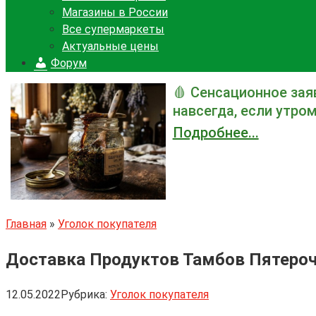
Магазины в России
Все супермаркеты
Актуальные цены
Форум
🩸 Сенсационное зая
навсегда, если утром
Подробнее...
Главная
»
Уголок покупателя
Доставка Продуктов Тамбов Пятеро
12.05.2022
Рубрика:
Уголок покупателя