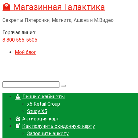
🏫 Магазинная Галактика
Перейти
к
Секреты Пятерочки, Магнита, Ашана и М.Видео
контенту
Горячая линия:
8 800 555-5505
Мой блог
Поиск:
Личные кабинеты
x5 Retail Group
Study X5
Активация карт
Как получить скидочную карту
Заполнить анкету