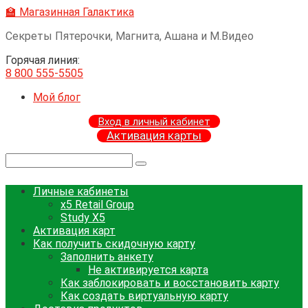
Перейти
🏫 Магазинная Галактика
к
Секреты Пятерочки, Магнита, Ашана и М.Видео
контенту
Горячая линия:
8 800 555-5505
Мой блог
Вход в личный кабинет
Активация карты
Поиск:
Личные кабинеты
x5 Retail Group
Study X5
Активация карт
Как получить скидочную карту
Заполнить анкету
Не активируется карта
Как заблокировать и восстановить карту
Как создать виртуальную карту