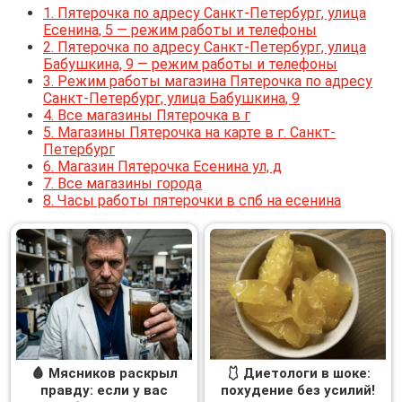
1.
Пятерочка по адресу Санкт-Петербург, улица
Есенина, 5 — режим работы и телефоны
2.
Пятерочка по адресу Санкт-Петербург, улица
Бабушкина, 9 — режим работы и телефоны
3.
Режим работы магазина Пятерочка по адресу
Санкт-Петербург, улица Бабушкина, 9
4.
Все магазины Пятерочка в г
5.
Магазины Пятерочка на карте в г. Санкт-
Петербург
6.
Магазин Пятерочка Есенина ул, д
7.
Все магазины города
8.
Часы работы пятерочки в спб на есенина
🩸 Мясников раскрыл
🩱 Диетологи в шоке:
правду: если у вас
похудение без усилий!