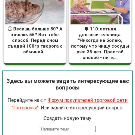
🩱 Весишь больше 80? А
🫀 110-летняя
хочешь 55? Вот тебе
долгожительница:
способ: Перед сном
"Никогда не болею,
съедай 100гр творога с
потому что чищу сосуды
обычной...
уже 35 лет. Простой
способ - пить...
Здесь вы можете задать интересующие вас
вопросы
Перейдите на 👉
Форум покупателей торговой сети
"Пятерочка"
. Или задайте интересующий вопрос:
Cоздать новую тему