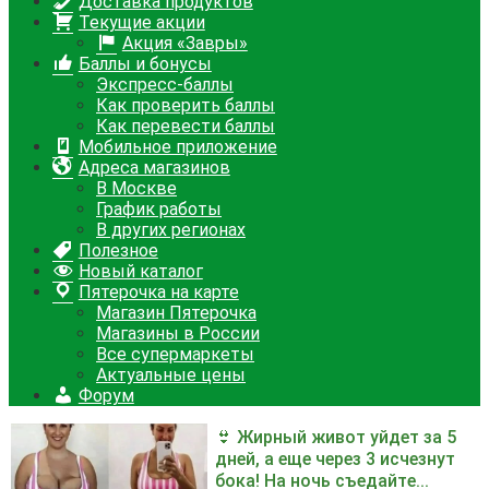
Доставка продуктов
Текущие акции
Акция «Завры»
Баллы и бонусы
Экспресс-баллы
Как проверить баллы
Как перевести баллы
Мобильное приложение
Адреса магазинов
В Москве
График работы
В других регионах
Полезное
Новый каталог
Пятерочка на карте
Магазин Пятерочка
Магазины в России
Все супермаркеты
Актуальные цены
Форум
👙 Жирный живот уйдет за 5
дней, а еще через 3 исчезнут
бока! На ночь съедайте...