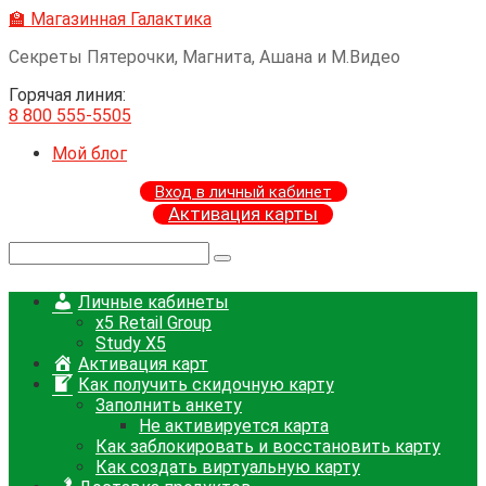
Перейти
🏫 Магазинная Галактика
к
Секреты Пятерочки, Магнита, Ашана и М.Видео
контенту
Горячая линия:
8 800 555-5505
Мой блог
Вход в личный кабинет
Активация карты
Поиск:
Личные кабинеты
x5 Retail Group
Study X5
Активация карт
Как получить скидочную карту
Заполнить анкету
Не активируется карта
Как заблокировать и восстановить карту
Как создать виртуальную карту