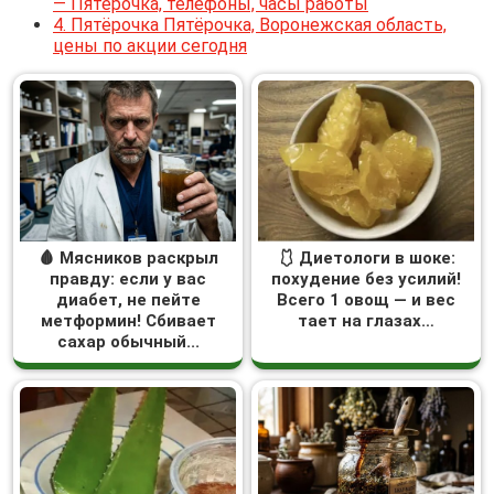
— Пятёрочка, телефоны, часы работы
4.
Пятёрочка Пятёрочка, Воронежская область,
цены по акции сегодня
🩸 Мясников раскрыл
🩱 Диетологи в шоке:
правду: если у вас
похудение без усилий!
диабет, не пейте
Всего 1 овощ — и вес
метформин! Сбивает
тает на глазах…
сахар обычный...