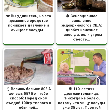
❤️ Вы удивитесь, но это
🩸 Сенсационное
домашнее средство
заявление
понижает давление и
эндокринологов США:
очищает сосуды...
диабет исчезнет
навсегда, если утром
съесть...
🩱 Весишь больше 80? А
🫀 110-летняя
хочешь 55? Вот тебе
долгожительница:
способ: Перед сном
"Никогда не болею,
съедай 100гр творога с
потому что чищу сосуды
обычной...
уже 35 лет. Простой