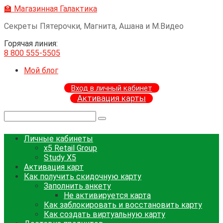
Перейти
🏫 Магазинная Галактика
к
Секреты Пятерочки, Магнита, Ашана и М.Видео
контенту
Горячая линия:
8 800 555-5505
Мой блог
Вход в личный кабинет
Активация карты
Поиск:
Личные кабинеты
x5 Retail Group
Study X5
Активация карт
Как получить скидочную карту
Заполнить анкету
Не активируется карта
Как заблокировать и восстановить карту
Как создать виртуальную карту