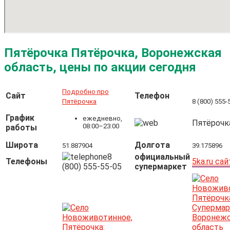
Пятёрочка Пятёрочка, Воронежская
область, цены по акции сегодня
Подробно про
Сайт
Телефон
Пятёрочка
8 (800) 555-
График
ежедневно,
Пятёрочк
08:00–23:00
работы
Широта
Долгота
51.887904
39.175896
8
официальный
Телефоны
5ka.ru сай
(800) 555-55-05
супермаркет