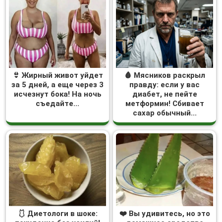
👙 Жирный живот уйдет
🩸 Мясников раскрыл
за 5 дней, а еще через 3
правду: если у вас
исчезнут бока! На ночь
диабет, не пейте
съедайте...
метформин! Сбивает
сахар обычный...
🩱 Диетологи в шоке:
❤️ Вы удивитесь, но это