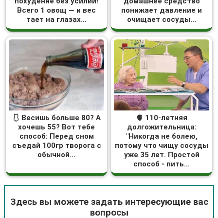
похудение без усилий!
домашнее средство
Всего 1 овощ — и вес
понижает давление и
тает на глазах…
очищает сосуды...
🩱 Весишь больше 80? А
🫀 110-летняя
хочешь 55? Вот тебе
долгожительница:
способ: Перед сном
"Никогда не болею,
съедай 100гр творога с
потому что чищу сосуды
обычной...
уже 35 лет. Простой
способ - пить...
Здесь вы можете задать интересующие вас
вопросы