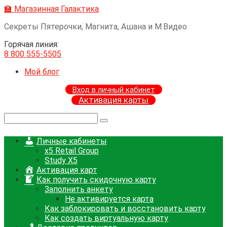
Перейти
🏫 Магазинная Галактика
к
Секреты Пятерочки, Магнита, Ашана и М.Видео
контенту
Горячая линия:
8 800 555-5505
Мой блог
Вход в личный кабинет
Активация карты
Поиск:
Личные кабинеты
x5 Retail Group
Study X5
Активация карт
Как получить скидочную карту
Заполнить анкету
Не активируется карта
Как заблокировать и восстановить карту
Как создать виртуальную карту