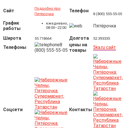
Подробно про
Сайт
Телефон
Пятёрочка
8 (800) 555-55-05
График
ежедневно,
Пятёрочка
08:00–22:00
работы
Широта
Долгота
55.718664
52.393335
8
цены на
Телефоны
5ka.ru сайт
(800) 555-55-05
товары
Соцсети
Контакты