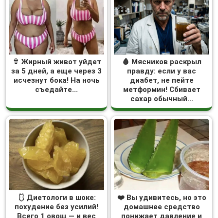
👙 Жирный живот уйдет
🩸 Мясников раскрыл
за 5 дней, а еще через 3
правду: если у вас
исчезнут бока! На ночь
диабет, не пейте
съедайте...
метформин! Сбивает
сахар обычный...
🩱 Диетологи в шоке:
❤️ Вы удивитесь, но это
похудение без усилий!
домашнее средство
Всего 1 овощ — и вес
понижает давление и