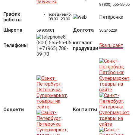
Пятёрочка
8 (800) 555-55-05
График
ежедневно,
Пятёрочка
08:00–23:00
работы
Широта
Долгота
59.935001
30.246229
8
(800) 555-55-05
каталог
Телефоны
5ka.ru сайт
| +7 (965) 788-
продукции
39-70
Соцсети
Контакты