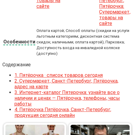
Оплата картой; Способ оплаты (скидки на услуги
льготным категориям; дисконтная система
Особенности
скидок; наличными; оплата картой); Парковка;
Доступность входа на инвалидной коляске
(доступно)
Содержание
1.
Пятёрочка · список товаров сегодня
2.
Супермаркет, Санкт-Петербург, Пятёрочка,
адрес на карте
3.
Интернет-каталог Пятерочка: узнайте все о
наличии и ценах — Пятёрочка, телефоны, часы
работы
4.
Пятёрочка Пятёрочка, Санкт-Петербург,
продукция сегодня онлайн