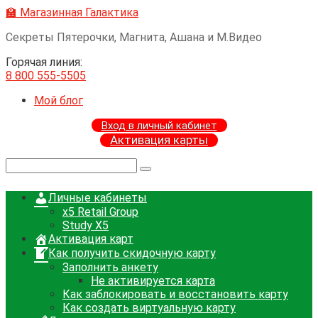
Перейти
🏫 Магазинная Галактика
к
Секреты Пятерочки, Магнита, Ашана и М.Видео
контенту
Горячая линия:
8 800 555-5505
Мой блог
Вход в личный кабинет
Активация карты
Поиск:
Личные кабинеты
x5 Retail Group
Study X5
Активация карт
Как получить скидочную карту
Заполнить анкету
Не активируется карта
Как заблокировать и восстановить карту
Как создать виртуальную карту