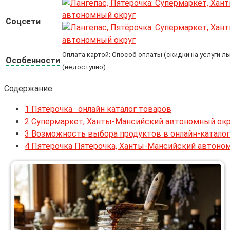
Соцсети
Оплата картой; Способ оплаты (скидки на услуги л
Особенности
(недоступно)
Содержание
1
Пятёрочка · онлайн каталог товаров
2
Супермаркет, Ханты-Мансийский автономный округ
3
Возможность выбора продуктов в онлайн-каталог
4
Пятёрочка Пятёрочка, Ханты-Мансийский автоном