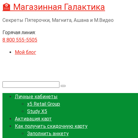
🏫 Магазинная Галактика
Перейти
к
Секреты Пятерочки, Магнита, Ашана и М.Видео
контенту
Горячая линия:
8 800 555-5505
Мой блог
Поиск:
Личные кабинеты
x5 Retail Group
Study X5
Активация карт
Как получить скидочную карту
Заполнить анкету