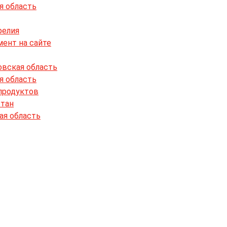
я область
релия
мент на сайте
овская область
я область
 продуктов
стан
ая область