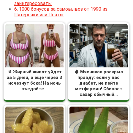
заинтересовать:
6.
1000 бонусов за самовывоз от 1990 из
Пятерочки или Почты
👙 Жирный живот уйдет
🩸 Мясников раскрыл
за 5 дней, а еще через 3
правду: если у вас
исчезнут бока! На ночь
диабет, не пейте
съедайте...
метформин! Сбивает
сахар обычный...