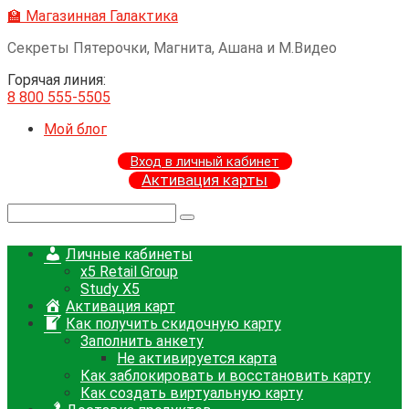
Перейти
🏫 Магазинная Галактика
к
Секреты Пятерочки, Магнита, Ашана и М.Видео
контенту
Горячая линия:
8 800 555-5505
Мой блог
Вход в личный кабинет
Активация карты
Поиск:
Личные кабинеты
x5 Retail Group
Study X5
Активация карт
Как получить скидочную карту
Заполнить анкету
Не активируется карта
Как заблокировать и восстановить карту
Как создать виртуальную карту