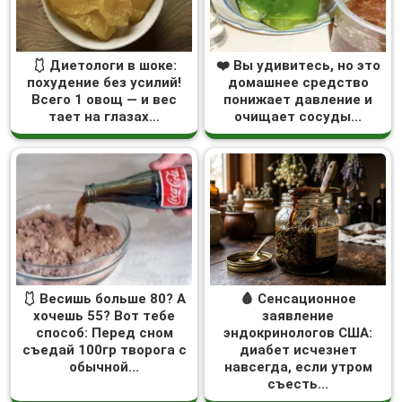
🩱 Диетологи в шоке:
❤️ Вы удивитесь, но это
похудение без усилий!
домашнее средство
Всего 1 овощ — и вес
понижает давление и
тает на глазах…
очищает сосуды...
🩱 Весишь больше 80? А
🩸 Сенсационное
хочешь 55? Вот тебе
заявление
способ: Перед сном
эндокринологов США:
съедай 100гр творога с
диабет исчезнет
обычной...
навсегда, если утром
съесть...