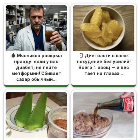
🩸 Мясников раскрыл
🩱 Диетологи в шоке:
правду: если у вас
похудение без усилий!
диабет, не пейте
Всего 1 овощ — и вес
метформин! Сбивает
тает на глазах…
сахар обычный...