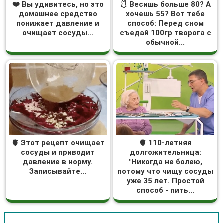
❤️ Вы удивитесь, но это
🩱 Весишь больше 80? А
домашнее средство
хочешь 55? Вот тебе
понижает давление и
способ: Перед сном
очищает сосуды...
съедай 100гр творога с
обычной...
🫀 Этот рецепт очищает
🫀 110-летняя
сосуды и приводит
долгожительница:
давление в норму.
"Никогда не болею,
Записывайте...
потому что чищу сосуды
уже 35 лет. Простой
способ - пить...