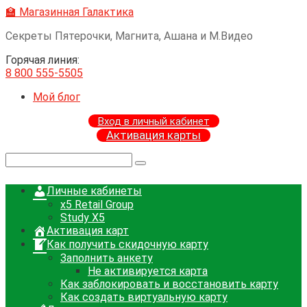
Перейти
🏫 Магазинная Галактика
к
Секреты Пятерочки, Магнита, Ашана и М.Видео
контенту
Горячая линия:
8 800 555-5505
Мой блог
Вход в личный кабинет
Активация карты
Поиск:
Личные кабинеты
x5 Retail Group
Study X5
Активация карт
Как получить скидочную карту
Заполнить анкету
Не активируется карта
Как заблокировать и восстановить карту
Как создать виртуальную карту