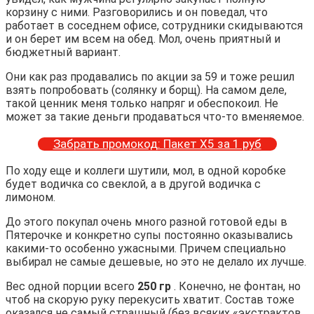
корзину с ними. Разговорились и он поведал, что
работает в соседнем офисе, сотрудники скидываются
и он берет им всем на обед. Мол, очень приятный и
бюджетный вариант.
Они как раз продавались по акции за 59 и тоже решил
взять попробовать (солянку и борщ). На самом деле,
такой ценник меня только напряг и обеспокоил. Не
может за такие деньги продаваться что-то вменяемое.
Забрать промокод: Пакет Х5 за 1 руб
По ходу еще и коллеги шутили, мол, в одной коробке
будет водичка со свеклой, а в другой водичка с
лимоном.
До этого покупал очень много разной готовой еды в
Пятерочке и конкретно супы постоянно оказывались
какими-то особенно ужасными. Причем специально
выбирал не самые дешевые, но это не делало их лучше.
Вес одной порции всего
250 гр
. Конечно, не фонтан, но
чтоб на скорую руку перекусить хватит. Состав тоже
оказался не самый страшный (без всяких «экстрактов