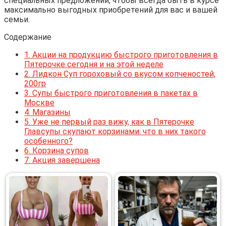
специальных предложений, чтобы всегда быть в курсе
максимально выгодных приобретений для вас и вашей
семьи.
Содержание
1.
Акции на продукцию быстрого приготовления в
Пятерочке сегодня и на этой неделе
2.
Лидкон Суп гороховый со вкусом копченостей,
200гр
3.
Супы быстрого приготовления в пакетах в
Москве
4.
Магазины
5.
Уже не первый раз вижу, как в Пятерочке
Главсупы скупают корзинами: что в них такого
особенного?
6.
Корзина супов
7.
Акция завершена