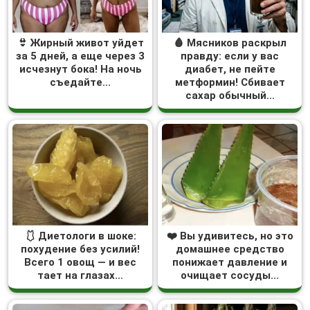
👙 Жирный живот уйдет
🩸 Мясников раскрыл
за 5 дней, а еще через 3
правду: если у вас
исчезнут бока! На ночь
диабет, не пейте
съедайте...
метформин! Сбивает
сахар обычный...
🩱 Диетологи в шоке:
❤️ Вы удивитесь, но это
похудение без усилий!
домашнее средство
Всего 1 овощ — и вес
понижает давление и
тает на глазах…
очищает сосуды...