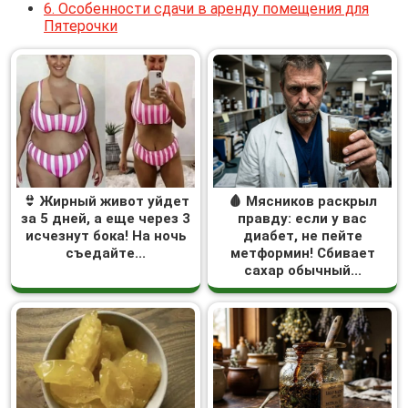
6.
Особенности сдачи в аренду помещения для
Пятерочки
👙 Жирный живот уйдет
🩸 Мясников раскрыл
за 5 дней, а еще через 3
правду: если у вас
исчезнут бока! На ночь
диабет, не пейте
съедайте...
метформин! Сбивает
сахар обычный...