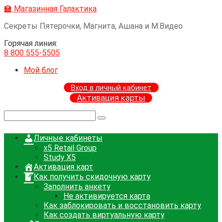
Перейти
🏫 Магазинная Галактика
к
Секреты Пятерочки, Магнита, Ашана и М.Видео
контенту
Горячая линия:
8 800 555-5505
Мой блог
Вход в личный кабинет
Активация карты
Поиск:
Личные кабинеты
x5 Retail Group
Study X5
Активация карт
Как получить скидочную карту
Заполнить анкету
Не активируется карта
Как заблокировать и восстановить карту
Как создать виртуальную карту