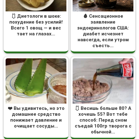
🩱 Диетологи в шоке:
🩸 Сенсационное
похудение без усилий!
заявление
Всего 1 овощ — и вес
эндокринологов США:
тает на глазах…
диабет исчезнет
навсегда, если утром
съесть...
❤️ Вы удивитесь, но это
🩱 Весишь больше 80? А
домашнее средство
хочешь 55? Вот тебе
понижает давление и
способ: Перед сном
очищает сосуды...
съедай 100гр творога с
обычной...