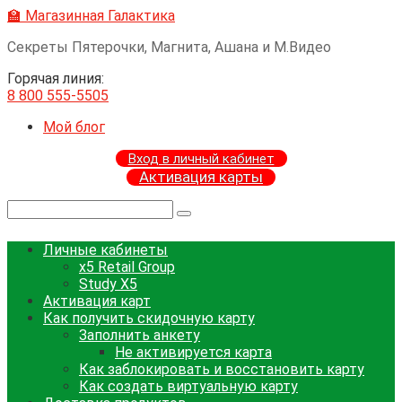
Перейти
🏫 Магазинная Галактика
к
Секреты Пятерочки, Магнита, Ашана и М.Видео
контенту
Горячая линия:
8 800 555-5505
Мой блог
Вход в личный кабинет
Активация карты
Поиск:
Личные кабинеты
x5 Retail Group
Study X5
Активация карт
Как получить скидочную карту
Заполнить анкету
Не активируется карта
Как заблокировать и восстановить карту
Как создать виртуальную карту