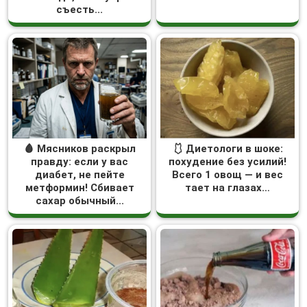
съесть...
🩸 Мясников раскрыл
🩱 Диетологи в шоке:
правду: если у вас
похудение без усилий!
диабет, не пейте
Всего 1 овощ — и вес
метформин! Сбивает
тает на глазах…
сахар обычный...