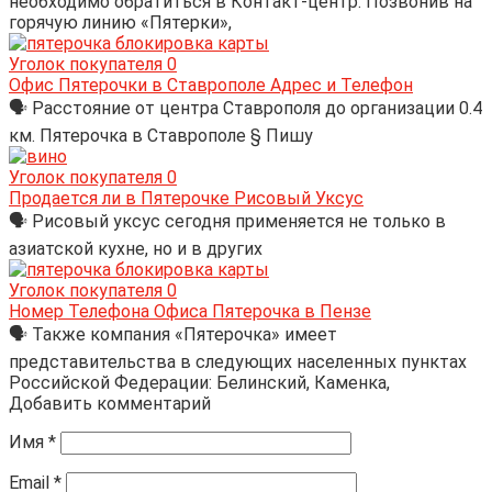
необходимо обратиться в Контакт-центр. Позвонив на
горячую линию «Пятерки»,
Уголок покупателя
0
Офис Пятерочки в Ставрополе Адрес и Телефон
🗣 Расстояние от центра Ставрополя до организации 0.4
км. Пятерочка в Ставрополе § Пишу
Уголок покупателя
0
Продается ли в Пятерочке Рисовый Уксус
🗣 Рисовый уксус сегодня применяется не только в
азиатской кухне, но и в других
Уголок покупателя
0
Номер Телефона Офиса Пятерочка в Пензе
🗣 Также компания «Пятерочка» имеет
представительства в следующих населенных пунктах
Российской Федерации: Белинский, Каменка,
Добавить комментарий
Имя
*
Email
*