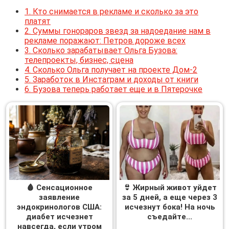
1.
Кто снимается в рекламе и сколько за это
платят
2.
Суммы гонораров звезд за надоедание нам в
рекламе поражают: Петров дороже всех
3.
Сколько зарабатывает Ольга Бузова:
телепроекты, бизнес, сцена
4.
Сколько Ольга получает на проекте Дом-2
5.
Заработок в Инстаграм и доходы от книги
6.
Бузова теперь работает еще и в Пятерочке
🩸 Сенсационное
👙 Жирный живот уйдет
заявление
за 5 дней, а еще через 3
эндокринологов США:
исчезнут бока! На ночь
диабет исчезнет
съедайте...
навсегда, если утром