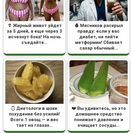
👙 Жирный живот уйдет
🩸 Мясников раскрыл
за 5 дней, а еще через 3
правду: если у вас
исчезнут бока! На ночь
диабет, не пейте
съедайте...
метформин! Сбивает
сахар обычный...
🩱 Диетологи в шоке:
❤️ Вы удивитесь, но это
похудение без усилий!
домашнее средство
Всего 1 овощ — и вес
понижает давление и
тает на глазах…
очищает сосуды...