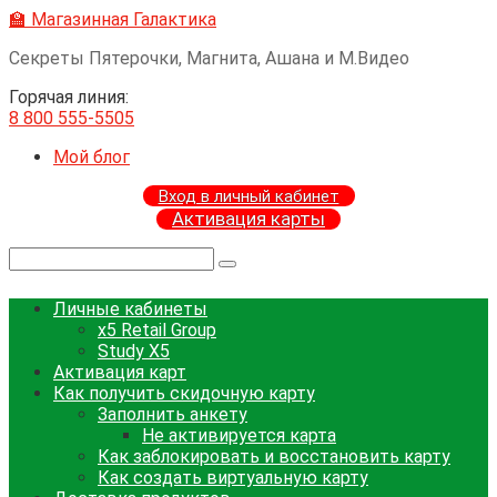
Перейти
🏫 Магазинная Галактика
к
Секреты Пятерочки, Магнита, Ашана и М.Видео
контенту
Горячая линия:
8 800 555-5505
Мой блог
Вход в личный кабинет
Активация карты
Поиск:
Личные кабинеты
x5 Retail Group
Study X5
Активация карт
Как получить скидочную карту
Заполнить анкету
Не активируется карта
Как заблокировать и восстановить карту
Как создать виртуальную карту