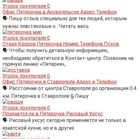
Уголок покупателя
0
Офис Пятерочка в Архангельске Адрес Телефон
🗣 Пишу отзыв специально для тех людей, которым
нужны пластиковые о . Читать весь
Уголок покупателя
0
Отдел Кадров Пятерочка Номер Телефона Псков
🗣 Чтобы получить детальную информацию,
необходимо обратиться в Контакт-центр. Позвонив на
горячую линию «Пятерки»,
Уголок покупателя
0
Офис Пятерочки в Ставрополе Адрес и Телефон
🗣 Расстояние от центра Ставрополя до организации 0.4
км. Пятерочка в Ставрополе § Пишу
Уголок покупателя
0
Продается ли в Пятерочке Рисовый Уксус
🗣 Рисовый уксус сегодня применяется не только в
азиатской кухне, но и в других