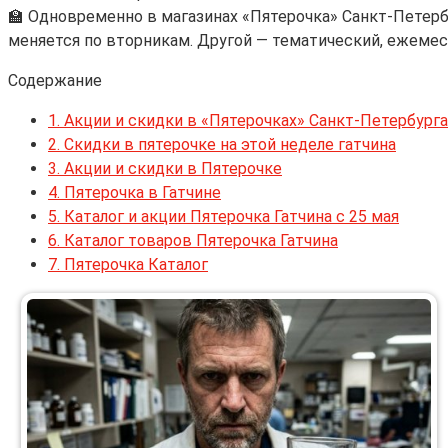
🏫 Одновременно в магазинах «Пятерочка» Санкт-Петербу
меняется по вторникам. Другой — тематический, ежемес
Содержание
1.
Акции и скидки в «Пятерочках» Санкт-Петербурга
2.
Скидки в пятерочке на этой неделе гатчина
3.
Акции и скидки в Пятерочке
4.
Пятерочка в Гатчине
5.
Каталог и акции Пятерочка Гатчина с 25 мая
6.
Каталог товаров Пятерочка Гатчина
7.
Пятерочка Каталог