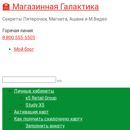
🏫 Магазинная Галактика
Перейти
к
Секреты Пятерочки, Магнита, Ашана и М.Видео
контенту
Горячая линия:
8 800 555-5505
Мой блог
Поиск:
Личные кабинеты
x5 Retail Group
Study X5
Активация карт
Как получить скидочную карту
Заполнить анкету