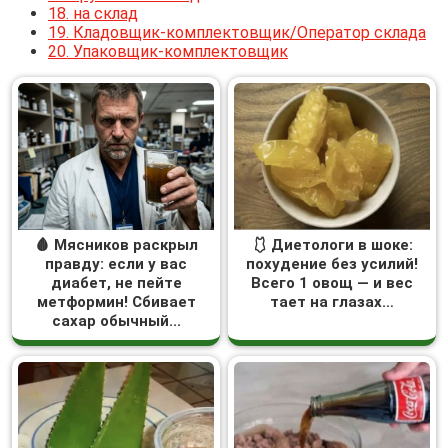
18.
на склад
19.
Кладовщик-комплектовщик/Оператор склада
20.
Упаковщик-комплектовщик
🩸 Мясников раскрыл
🩱 Диетологи в шоке:
правду: если у вас
похудение без усилий!
диабет, не пейте
Всего 1 овощ — и вес
метформин! Сбивает
тает на глазах…
сахар обычный...