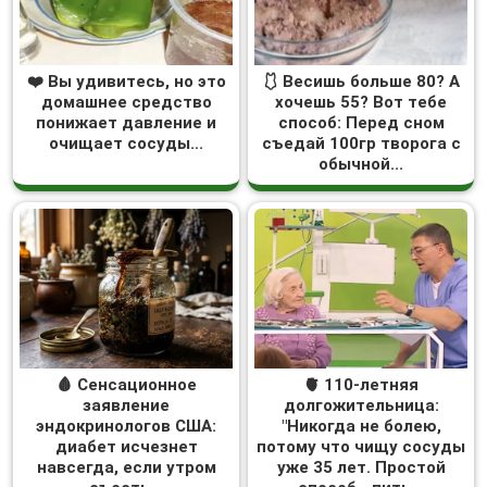
❤️ Вы удивитесь, но это
🩱 Весишь больше 80? А
домашнее средство
хочешь 55? Вот тебе
понижает давление и
способ: Перед сном
очищает сосуды...
съедай 100гр творога с
обычной...
🩸 Сенсационное
🫀 110-летняя
заявление
долгожительница:
эндокринологов США:
"Никогда не болею,
диабет исчезнет
потому что чищу сосуды
навсегда, если утром
уже 35 лет. Простой