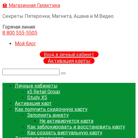
Перейти
🏫 Магазинная Галактика
к
Секреты Пятерочки, Магнита, Ашана и М.Видео
контенту
Горячая линия:
8 800 555-5505
Мой блог
Вход в личный кабинет
Активация карты
Поиск:
Личные кабинеты
x5 Retail Group
Study X5
Активация карт
Как получить скидочную карту
Заполнить анкету
Не активируется карта
Как заблокировать и восстановить карту
Как создать виртуальную карту