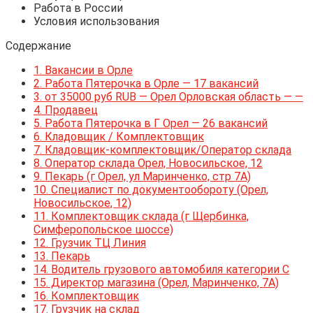
Работа в России
Условия использования
Содержание
1.
Вакансии в Орле
2.
Работа Пятерочка в Орле — 17 вакансий
3.
от 35000 руб RUB — Орел Орловская область — —
4.
Продавец
5.
Работа Пятерочка в Г Орел — 26 вакансий
6.
Кладовщик / Комплектовщик
7.
Кладовщик-комплектовщик/Оператор склада
8.
Оператор склада Орел, Новосильское, 12
9.
Пекарь (г Орел, ул Маринченко, стр 7А)
10.
Специалист по документообороту (Орел,
Новосильское, 12)
11.
Комплектовщик склада (г Щербинка,
Симферопольское шоссе)
12.
Грузчик ТЦ Линия
13.
Пекарь
14.
Водитель грузового автомобиля категории С
15.
Директор магазина (Орел, Маринченко, 7А)
16.
Комплектовщик
17.
Грузчик на склад