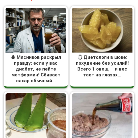
🩸 Мясников раскрыл
🩱 Диетологи в шоке:
правду: если у вас
похудение без усилий!
диабет, не пейте
Всего 1 овощ — и вес
метформин! Сбивает
тает на глазах…
сахар обычный...