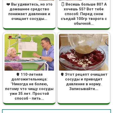
❤️ Вы удивитесь, но это
🩱 Весишь больше 80? А
домашнее средство
хочешь 55? Вот тебе
понижает давление и
способ: Перед сном
очищает сосуды...
съедай 100гр творога с
обычной...
🫀 110-летняя
🫀 Этот рецепт очищает
долгожительница:
сосуды и приводит
"Никогда не болею,
давление в норму.
потому что чищу сосуды
Записывайте...
уже 35 лет. Простой
способ - пить...