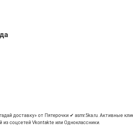
ода
Угадай доставку» от Пятерочки ✔ asmr.5ka.ru. Активные 
й из соцсетей Vkontakte или Одноклассники.