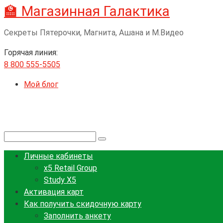
🏫 Магазинная Галактика
Перейти
к
Секреты Пятерочки, Магнита, Ашана и М.Видео
контенту
Горячая линия:
8 800 555-5505
Мой блог
Поиск:
Личные кабинеты
x5 Retail Group
Study X5
Активация карт
Как получить скидочную карту
Заполнить анкету