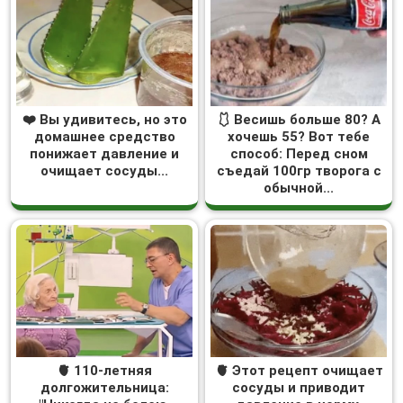
❤️ Вы удивитесь, но это
🩱 Весишь больше 80? А
домашнее средство
хочешь 55? Вот тебе
понижает давление и
способ: Перед сном
очищает сосуды...
съедай 100гр творога с
обычной...
🫀 110-летняя
🫀 Этот рецепт очищает
долгожительница:
сосуды и приводит