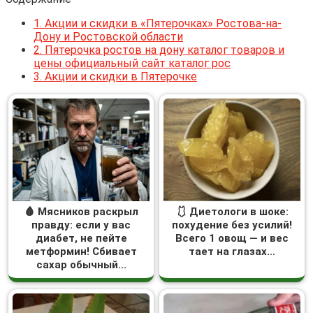
1.
Акции и скидки в «Пятерочках» Ростова-на-
Дону и Ростовской области
2.
Пятерочка ростов на дону каталог товаров и
цены официальный сайт каталог рос
3.
Акции и скидки в Пятерочке
🩸 Мясников раскрыл
🩱 Диетологи в шоке:
правду: если у вас
похудение без усилий!
диабет, не пейте
Всего 1 овощ — и вес
метформин! Сбивает
тает на глазах…
сахар обычный...