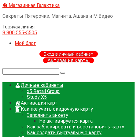
Перейти
🏫 Магазинная Галактика
к
Секреты Пятерочки, Магнита, Ашана и М.Видео
контенту
Горячая линия:
8 800 555-5505
Мой блог
Вход в личный кабинет
Активация карты
Поиск:
Личные кабинеты
x5 Retail Group
Study X5
Активация карт
Как получить скидочную карту
Заполнить анкету
Не активируется карта
Как заблокировать и восстановить карту
Как создать виртуальную карту