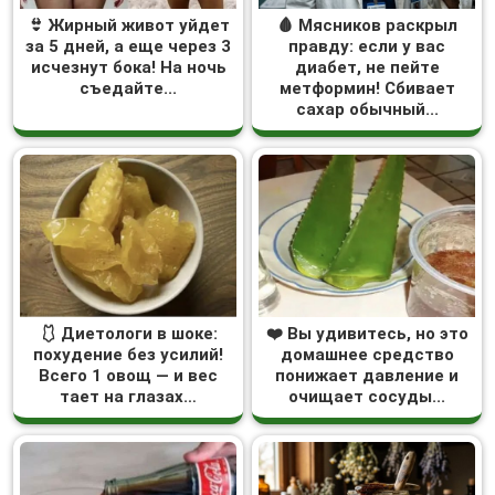
👙 Жирный живот уйдет
🩸 Мясников раскрыл
за 5 дней, а еще через 3
правду: если у вас
исчезнут бока! На ночь
диабет, не пейте
съедайте...
метформин! Сбивает
сахар обычный...
🩱 Диетологи в шоке:
❤️ Вы удивитесь, но это
похудение без усилий!
домашнее средство
Всего 1 овощ — и вес
понижает давление и
тает на глазах…
очищает сосуды...