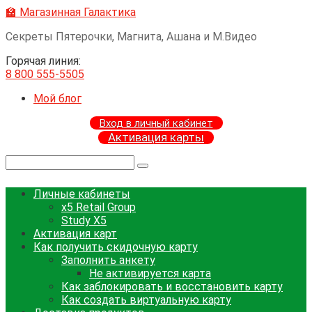
Перейти
🏫 Магазинная Галактика
к
Секреты Пятерочки, Магнита, Ашана и М.Видео
контенту
Горячая линия:
8 800 555-5505
Мой блог
Вход в личный кабинет
Активация карты
Поиск:
Личные кабинеты
x5 Retail Group
Study X5
Активация карт
Как получить скидочную карту
Заполнить анкету
Не активируется карта
Как заблокировать и восстановить карту
Как создать виртуальную карту