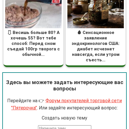
🩱 Весишь больше 80? А
🩸 Сенсационное
хочешь 55? Вот тебе
заявление
способ: Перед сном
эндокринологов США:
съедай 100гр творога с
диабет исчезнет
обычной...
навсегда, если утром
съесть...
Здесь вы можете задать интересующие вас
вопросы
Перейдите на 👉
Форум покупателей торговой сети
"Пятерочка"
. Или задайте интересующий вопрос:
Cоздать новую тему