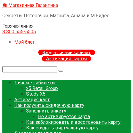
Перейти
🏫 Магазинная Галактика
к
Секреты Пятерочки, Магнита, Ашана и М.Видео
контенту
Горячая линия:
8 800 555-5505
Мой блог
Вход в личный кабинет
Активация карты
Поиск:
Личные кабинеты
x5 Retail Group
Study X5
Активация карт
Как получить скидочную карту
Заполнить анкету
Не активируется карта
Как заблокировать и восстановить карту
Как создать виртуальную карту