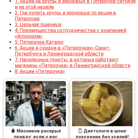
1.
Акции на крупы и зерновые в Пятерочке сегодня
и на этой неделе
2.
Где купить крупы и зерновые по акции в
Пятерочке
3.
Цельная пшеница
4.
Преимущества сотрудничества с компанией
«Агрокорм»
5.
Пятерочка Каталог
6.
Акции и скидки в «Пятерочках» Санкт-
Петербурга и Ленинградской области
7.
Населенные пункты, в которых работают
магазины «Пятерочка» в Ленинградской области
8.
Акции «Пятерочка»
🩸 Мясников раскрыл
🩱 Диетологи в шоке:
правду: если у вас
похудение без усилий!