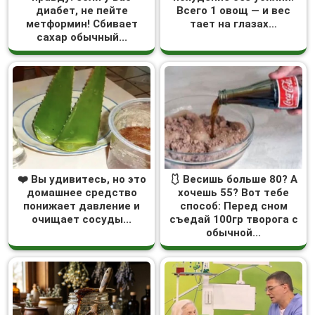
диабет, не пейте
Всего 1 овощ — и вес
метформин! Сбивает
тает на глазах…
сахар обычный...
❤️ Вы удивитесь, но это
🩱 Весишь больше 80? А
домашнее средство
хочешь 55? Вот тебе
понижает давление и
способ: Перед сном
очищает сосуды...
съедай 100гр творога с
обычной...