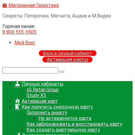
Перейти
🏫 Магазинная Галактика
к
Секреты Пятерочки, Магнита, Ашана и М.Видео
контенту
Горячая линия:
8 800 555-5505
Мой блог
Вход в личный кабинет
Активация карты
Поиск:
Личные кабинеты
x5 Retail Group
Study X5
Активация карт
Как получить скидочную карту
Заполнить анкету
Не активируется карта
Как заблокировать и восстановить карту
Как создать виртуальную карту