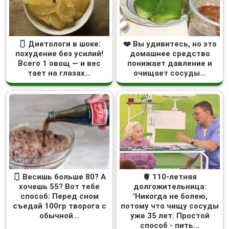
🩱 Диетологи в шоке:
❤️ Вы удивитесь, но это
похудение без усилий!
домашнее средство
Всего 1 овощ — и вес
понижает давление и
тает на глазах…
очищает сосуды...
🩱 Весишь больше 80? А
🫀 110-летняя
хочешь 55? Вот тебе
долгожительница:
способ: Перед сном
"Никогда не болею,
съедай 100гр творога с
потому что чищу сосуды
обычной...
уже 35 лет. Простой
способ - пить...