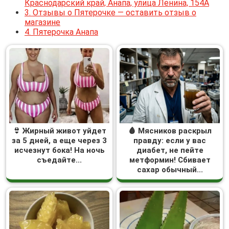
Краснодарский край, Анапа, улица Ленина, 154А
3.
Отзывы о Пятерочке — оставить отзыв о
магазине
4.
Пятерочка Анапа
👙 Жирный живот уйдет
🩸 Мясников раскрыл
за 5 дней, а еще через 3
правду: если у вас
исчезнут бока! На ночь
диабет, не пейте
съедайте...
метформин! Сбивает
сахар обычный...