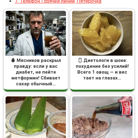
7.
Телефон Горячей линии; Пятерочка
🩸 Мясников раскрыл
🩱 Диетологи в шоке:
правду: если у вас
похудение без усилий!
диабет, не пейте
Всего 1 овощ — и вес
метформин! Сбивает
тает на глазах…
сахар обычный...