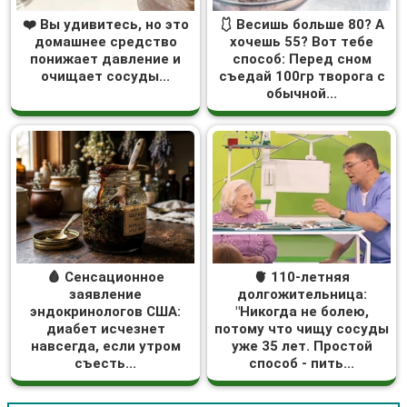
❤️ Вы удивитесь, но это
🩱 Весишь больше 80? А
домашнее средство
хочешь 55? Вот тебе
понижает давление и
способ: Перед сном
очищает сосуды...
съедай 100гр творога с
обычной...
🩸 Сенсационное
🫀 110-летняя
заявление
долгожительница:
эндокринологов США:
"Никогда не болею,
диабет исчезнет
потому что чищу сосуды
навсегда, если утром
уже 35 лет. Простой
съесть...
способ - пить...