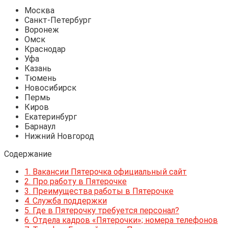
Москва
Санкт-Петербург
Воронеж
Омск
Краснодар
Уфа
Казань
Тюмень
Новосибирск
Пермь
Киров
Екатеринбург
Барнаул
Нижний Новгород
Содержание
1.
Вакансии Пятерочка официальный сайт
2.
Про работу в Пятерочке
3.
Преимущества работы в Пятерочке
4.
Служба поддержки
5.
Где в Пятерочку требуется персонал?
6.
Отдела кадров «Пятерочки»; номера телефонов