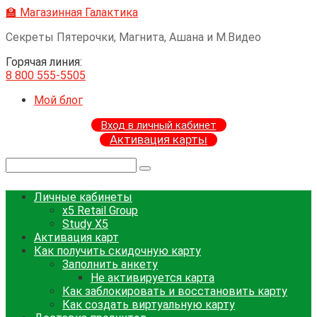
Перейти
🏫 Магазинная Галактика
к
Секреты Пятерочки, Магнита, Ашана и М.Видео
контенту
Горячая линия:
8 800 555-5505
Мой блог
Вход в личный кабинет
Активация карты
Поиск:
Личные кабинеты
x5 Retail Group
Study X5
Активация карт
Как получить скидочную карту
Заполнить анкету
Не активируется карта
Как заблокировать и восстановить карту
Как создать виртуальную карту