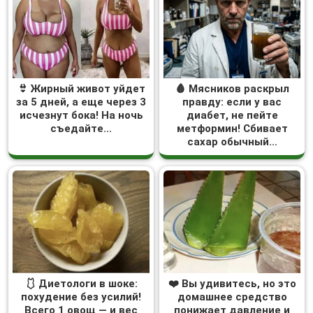
👙 Жирный живот уйдет
🩸 Мясников раскрыл
за 5 дней, а еще через 3
правду: если у вас
исчезнут бока! На ночь
диабет, не пейте
съедайте...
метформин! Сбивает
сахар обычный...
🩱 Диетологи в шоке:
❤️ Вы удивитесь, но это
похудение без усилий!
домашнее средство
Всего 1 овощ — и вес
понижает давление и