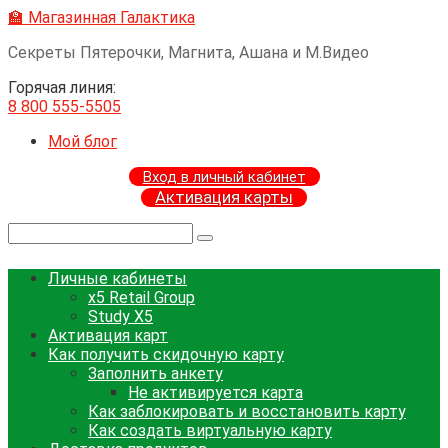
Перейти
🏫 Магазинная Галактика
к
Секреты Пятерочки, Магнита, Ашана и М.Видео
контенту
Горячая линия:
8 800 555-5505
Мой блог
Вход в личный кабинет
Активация карты
Поиск:
Личные кабинеты
x5 Retail Group
Study X5
Активация карт
Как получить скидочную карту
Заполнить анкету
Не активируется карта
Как заблокировать и восстановить карту
Как создать виртуальную карту