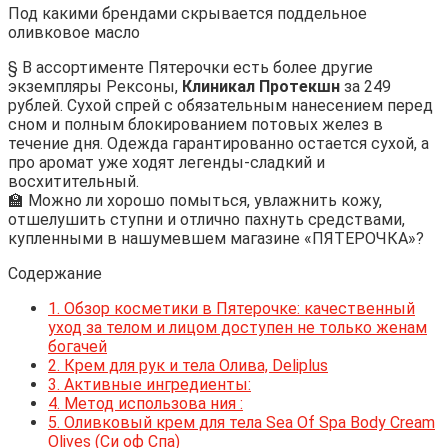
Под какими брендами скрывается поддельное
оливковое масло
§ В ассортименте Пятерочки есть более другие
экземпляры Рексоны,
Клиникал Протекшн
за 249
рублей. Сухой спрей с обязательным нанесением перед
сном и полным блокированием потовых желез в
течение дня. Одежда гарантированно остается сухой, а
про аромат уже ходят легенды-сладкий и
восхитительный.
🏫 Можно ли хорошо помыться, увлажнить кожу,
отшелушить ступни и отлично пахнуть средствами,
купленными в нашумевшем магазине «ПЯТЕРОЧКА»?
Содержание
1.
Обзор косметики в Пятерочке: качественный
уход за телом и лицом доступен не только женам
богачей
2.
Крем для рук и тела Олива, Deliplus
3.
Активные ингредиенты:
4.
Метод использова ния :
5.
Оливковый крем для тела Sea Of Spa Body Cream
Olives (Си оф Спа)