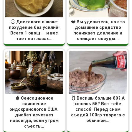
🩱 Диетологи в шоке:
❤️ Вы удивитесь, но это
похудение без усилий!
домашнее средство
Всего 1 овощ — и вес
понижает давление и
тает на глазах…
очищает сосуды...
🩸 Сенсационное
🩱 Весишь больше 80? А
заявление
хочешь 55? Вот тебе
эндокринологов США:
способ: Перед сном
диабет исчезнет
съедай 100гр творога с
навсегда, если утром
обычной...
съесть...