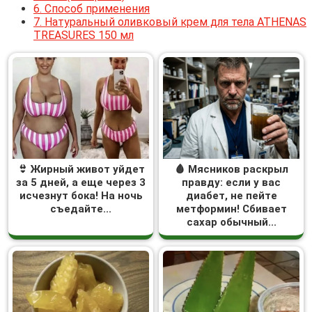
6.
Способ применения
7.
Натуральный оливковый крем для тела ATHENAS
TREASURES 150 мл
👙 Жирный живот уйдет
🩸 Мясников раскрыл
за 5 дней, а еще через 3
правду: если у вас
исчезнут бока! На ночь
диабет, не пейте
съедайте...
метформин! Сбивает
сахар обычный...