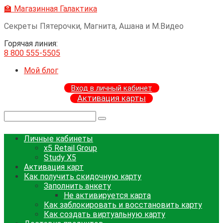
Перейти
🏫 Магазинная Галактика
к
Секреты Пятерочки, Магнита, Ашана и М.Видео
контенту
Горячая линия:
8 800 555-5505
Мой блог
Вход в личный кабинет
Активация карты
Поиск:
Личные кабинеты
x5 Retail Group
Study X5
Активация карт
Как получить скидочную карту
Заполнить анкету
Не активируется карта
Как заблокировать и восстановить карту
Как создать виртуальную карту