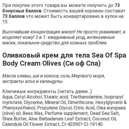
При покупке этого товара вы можете получить до
73
бонусных баллов
. Стоимость вашей корзины составит
73 баллов
что может быть конвертировано в купон на
15 .
Высочайшая концентрация масел! Не просто ухаживает, а
исцеляет кожу! 3 в 1: ежедневный уход, интенсивные
маски, локальное средство для кожных проблем.
Оливковый крем для тела Sea Of Spa
Body Cream Olives (Си оф Спа)
Масла оливы, ши и кокоса, соль Мертвого моря,
экстракты алоэ и календулы.
Ключевые ингредиенты (читать далее...)
Aqua, Cetyl Alcohol, Stearic acid, Triethanolamine, Isopropyl
myristate, Glycerine, Mineral Oil, Dimethicone, Hexylglycerin &
Phenoxyethanol, Propylene Glycol, Citric Acid, Olea europaea
(olive) oil, Bees Wax, Perfume supplement, Dead Sea Salt,
Shea Butter, Aloe Barbadensis Leaf Extract, Coconut Oil,
Calendula Oil Flower Extract, Cl-42090? Cl-19140.