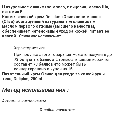
Н
атуральное оливковое масло,
г лицерин, масло Ши,
витамин Е
Косметический крем Deliplus «Оливковое масло»
(Oliva) обогащенный натуральным оливковым
маслом первого отжима (высшего качества),
обеспечивает интенсивный уход за кожей, питает ее
влагой .
Основное
назначение:
Характеристики
При покупке этого товара вы можете получить до
73 бонусных баллов
. Стоимость вашей корзины
составит
73 баллов
что может быть
конвертировано в купон на 15 .
Питательный крем Олива для ухода за кожей рук
и
тела, Deliplus, 250ml
Метод
использова ния :
Активные ингредиенты.
О
собые качества: