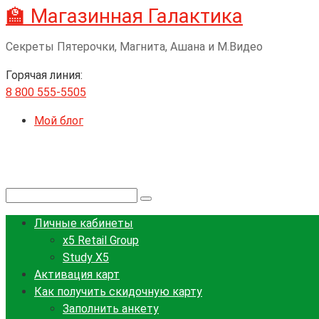
🏫 Магазинная Галактика
Перейти
к
Секреты Пятерочки, Магнита, Ашана и М.Видео
контенту
Горячая линия:
8 800 555-5505
Мой блог
Поиск:
Личные кабинеты
x5 Retail Group
Study X5
Активация карт
Как получить скидочную карту
Заполнить анкету