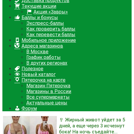
Доставка продуктов
Текущие акции
Акция «Завры»
Баллы и бонусы
Экспресс-баллы
Как проверить баллы
Как перевести баллы
Мобильное приложение
Адреса магазинов
В Москве
График работы
В других регионах
Полезное
Новый каталог
Пятерочка на карте
Магазин Пятерочка
Магазины в России
Все супермаркеты
Актуальные цены
Форум
👙 Жирный живот уйдет за 5
дней, а еще через 3 исчезнут
бока! На ночь съедайте...