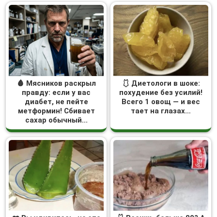
🩸 Мясников раскрыл
🩱 Диетологи в шоке:
правду: если у вас
похудение без усилий!
диабет, не пейте
Всего 1 овощ — и вес
метформин! Сбивает
тает на глазах…
сахар обычный...