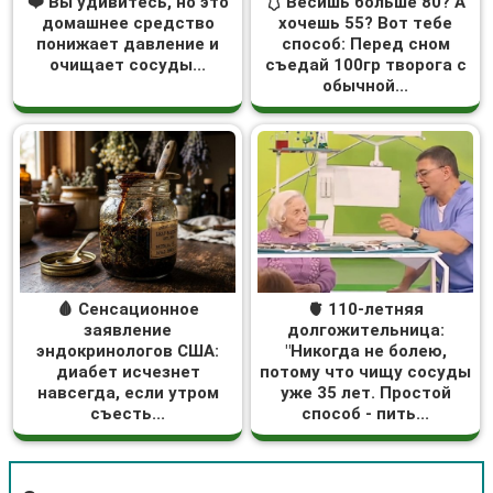
❤️ Вы удивитесь, но это
🩱 Весишь больше 80? А
домашнее средство
хочешь 55? Вот тебе
понижает давление и
способ: Перед сном
очищает сосуды...
съедай 100гр творога с
обычной...
🩸 Сенсационное
🫀 110-летняя
заявление
долгожительница:
эндокринологов США:
"Никогда не болею,
диабет исчезнет
потому что чищу сосуды
навсегда, если утром
уже 35 лет. Простой
съесть...
способ - пить...