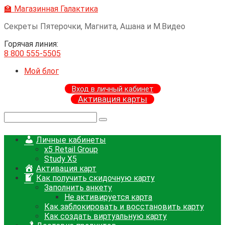
Перейти
🏫 Магазинная Галактика
к
Секреты Пятерочки, Магнита, Ашана и М.Видео
контенту
Горячая линия:
8 800 555-5505
Мой блог
Вход в личный кабинет
Активация карты
Поиск:
Личные кабинеты
x5 Retail Group
Study X5
Активация карт
Как получить скидочную карту
Заполнить анкету
Не активируется карта
Как заблокировать и восстановить карту
Как создать виртуальную карту