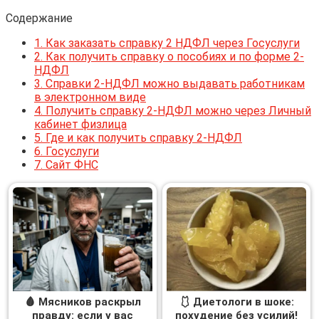
Содержание
1.
Как заказать справку 2 НДФЛ через Госуслуги
2.
Как получить справку о пособиях и по форме 2-
НДФЛ
3.
Справки 2-НДФЛ можно выдавать работникам
в электронном виде
4.
Получить справку 2-НДФЛ можно через Личный
кабинет физлица
5.
Где и как получить справку 2-НДФЛ
6.
Госуслуги
7.
Сайт ФНС
🩸 Мясников раскрыл
🩱 Диетологи в шоке:
правду: если у вас
похудение без усилий!