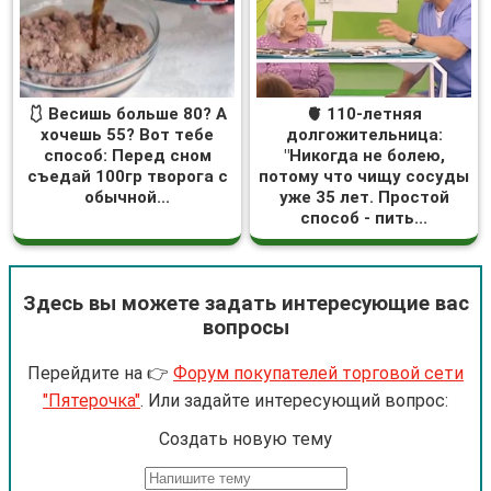
🩱 Весишь больше 80? А
🫀 110-летняя
хочешь 55? Вот тебе
долгожительница:
способ: Перед сном
"Никогда не болею,
съедай 100гр творога с
потому что чищу сосуды
обычной...
уже 35 лет. Простой
способ - пить...
Здесь вы можете задать интересующие вас
вопросы
Перейдите на 👉
Форум покупателей торговой сети
"Пятерочка"
. Или задайте интересующий вопрос:
Cоздать новую тему