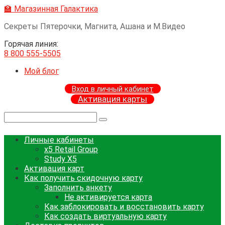
Перейти
🏫 Магазинная Галактика
к
Секреты Пятерочки, Магнита, Ашана и М.Видео
контенту
Горячая линия:
8 800 555-5505
Мой блог
Вход в личный кабинет
Активация карты
Поиск:
Личные кабинеты
x5 Retail Group
Study X5
Активация карт
Как получить скидочную карту
Заполнить анкету
Не активируется карта
Как заблокировать и восстановить карту
Как создать виртуальную карту