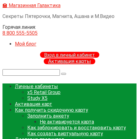
Перейти
🏫 Магазинная Галактика
к
Секреты Пятерочки, Магнита, Ашана и М.Видео
контенту
Горячая линия:
8 800 555-5505
Мой блог
Вход в личный кабинет
Активация карты
Поиск:
Личные кабинеты
x5 Retail Group
Study X5
Активация карт
Как получить скидочную карту
Заполнить анкету
Не активируется карта
Как заблокировать и восстановить карту
Как создать виртуальную карту