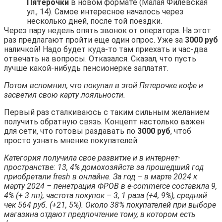
Пятерочки
в новом формате (Малая Филевская
ул., 14). Самое интересное началось через
несколько дней, после той поездки.
Через пару недель опять звонок от оператора. На этот
раз предлагают пройти еще один опрос. Уже за
3000 руб
наличкой! Надо будет куда-то там приехать и час-два
отвечать на вопросы. Отказался. Сказал, что пусть
лучше какой-нибудь пенсионерке заплатят.
Потом вспомнил, что покупал в этой Пятерочке кофе и
засветил свою карту лояльности.
Первый раз сталкиваюсь с таким сильным желанием
получить обратную связь. Концепт настолько важен
для сети, что готовы раздавать по
3000 руб
, чтоб
просто узнать мнение покупателей.
Категория получила свое развитие и в интернет-
пространстве: 13, 4% домохозяйств за прошедший год
приобретали fresh в онлайне. За год – в марте 2024 к
марту 2024 – пенетрация ФРОВ в e-commerce составила 9,
4% (+ 3 пп), частота покупок – 3, 1 раза (+4, 9%), средний
чек 564 руб. (+21, 5%). Около 38% покупателей при выборе
магазина отдают предпочтение тому, в котором есть