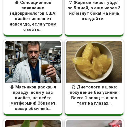
🩸 Сенсационное
👙 Жирный живот уйдет
заявление
за 5 дней, а еще через 3
эндокринологов США:
исчезнут бока! На ночь
диабет исчезнет
съедайте...
навсегда, если утром
съесть...
🩸 Мясников раскрыл
🩱 Диетологи в шоке:
правду: если у вас
похудение без усилий!
диабет, не пейте
Всего 1 овощ — и вес
метформин! Сбивает
тает на глазах…
сахар обычный...