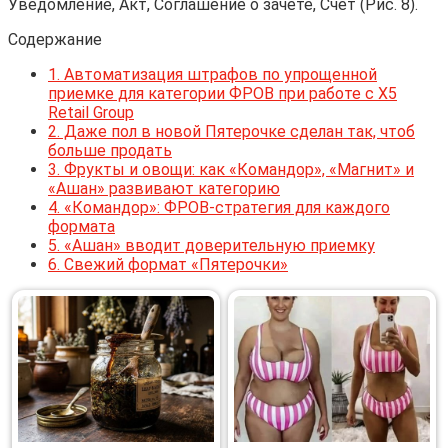
Уведомление, Акт, Соглашение о зачете, Счет (Рис. 8).
Содержание
1.
Автоматизация штрафов по упрощенной
приемке для категории ФРОВ при работе с X5
Retail Group
2.
Даже пол в новой Пятерочке сделан так, чтоб
больше продать
3.
Фрукты и овощи: как «Командор», «Магнит» и
«Ашан» развивают категорию
4.
«Командор»: ФРОВ-стратегия для каждого
формата
5.
«Ашан» вводит доверительную приемку
6.
Свежий формат «Пятерочки»