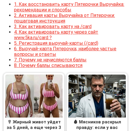
1.
Как восстановить карту Пятерочки Выручайка:
рекомендации и способы
2.
Активация карты Выручайка от Пятерочки:
пошаговая инструкция
3.
Как активировать карту на /card
4.
Как активировать карту через сайт
www.5ka.ru/card ?
5.
Регистрация выручай-карты (/card)
6.
Выручай-карта Пятерочка; наиболее частые
вопросы и ответы
7.
Почему не начисляются баллы
8.
Почему баллы списываются
👙 Жирный живот уйдет
🩸 Мясников раскрыл
за 5 дней, а еще через 3
правду: если у вас