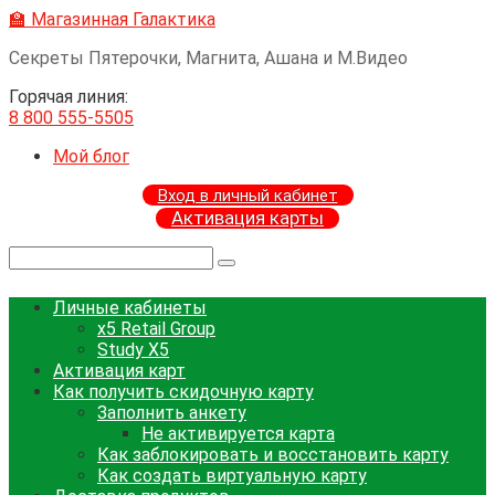
Перейти
🏫 Магазинная Галактика
к
Секреты Пятерочки, Магнита, Ашана и М.Видео
контенту
Горячая линия:
8 800 555-5505
Мой блог
Вход в личный кабинет
Активация карты
Поиск:
Личные кабинеты
x5 Retail Group
Study X5
Активация карт
Как получить скидочную карту
Заполнить анкету
Не активируется карта
Как заблокировать и восстановить карту
Как создать виртуальную карту