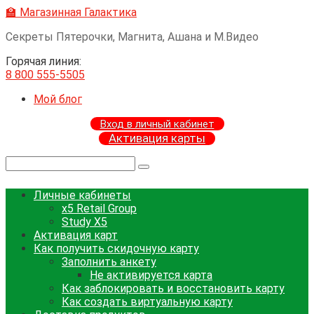
Перейти
🏫 Магазинная Галактика
к
Секреты Пятерочки, Магнита, Ашана и М.Видео
контенту
Горячая линия:
8 800 555-5505
Мой блог
Вход в личный кабинет
Активация карты
Поиск:
Личные кабинеты
x5 Retail Group
Study X5
Активация карт
Как получить скидочную карту
Заполнить анкету
Не активируется карта
Как заблокировать и восстановить карту
Как создать виртуальную карту