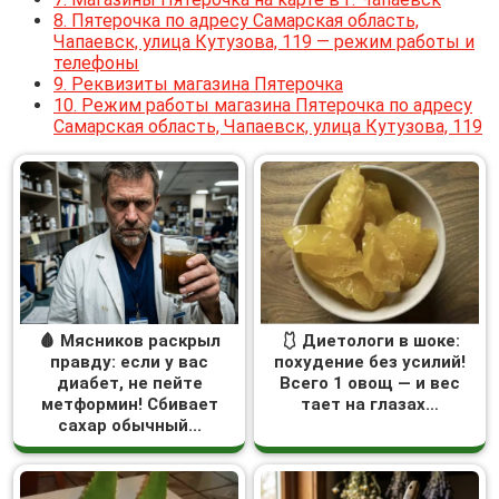
8.
Пятерочка по адресу Самарская область,
Чапаевск, улица Кутузова, 119 — режим работы и
телефоны
9.
Реквизиты магазина Пятерочка
10.
Режим работы магазина Пятерочка по адресу
Самарская область, Чапаевск, улица Кутузова, 119
🩸 Мясников раскрыл
🩱 Диетологи в шоке:
правду: если у вас
похудение без усилий!
диабет, не пейте
Всего 1 овощ — и вес
метформин! Сбивает
тает на глазах…
сахар обычный...