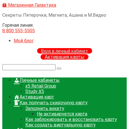
Перейти
🏫 Магазинная Галактика
к
Секреты Пятерочки, Магнита, Ашана и М.Видео
контенту
Горячая линия:
8 800 555-5505
Мой блог
Вход в личный кабинет
Активация карты
Поиск:
Личные кабинеты
x5 Retail Group
Study X5
Активация карт
Как получить скидочную карту
Заполнить анкету
Не активируется карта
Как заблокировать и восстановить карту
Как создать виртуальную карту