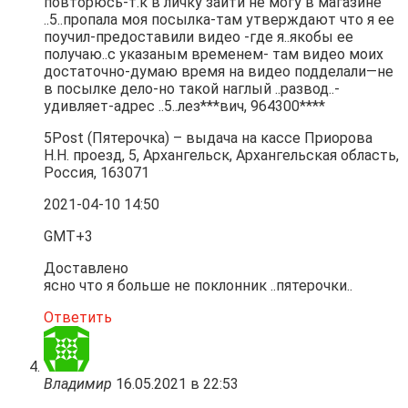
повторюсь-т.к в личку зайти не могу в магазине
..5..пропала моя посылка-там утверждают что я ее
поучил-предоставили видео -где я..якобы ее
получаю..с указаным временем- там видео моих
достаточно-думаю время на видео подделали—не
в посылке дело-но такой наглый ..развод..-
удивляет-адрес ..5..лез***вич, 964300****
5Post (Пятерочка) – выдача на кассе Приорова
Н.Н. проезд, 5, Архангельск, Архангельская область,
Россия, 163071
2021-04-10 14:50
GMT+3
Доставлено
ясно что я больше не поклонник ..пятерочки..
Ответить
Владимир
16.05.2021 в 22:53