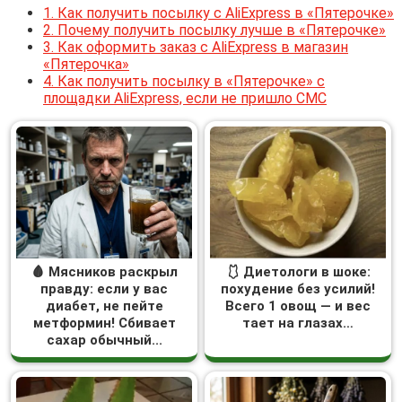
1.
Как получить посылку с AliExpress в «Пятерочке»
2.
Почему получить посылку лучше в «Пятерочке»
3.
Как оформить заказ с AliExpress в магазин
«Пятерочка»
4.
Как получить посылку в «Пятерочке» с
площадки AliExpress, если не пришло СМС
🩸 Мясников раскрыл
🩱 Диетологи в шоке:
правду: если у вас
похудение без усилий!
диабет, не пейте
Всего 1 овощ — и вес
метформин! Сбивает
тает на глазах…
сахар обычный...