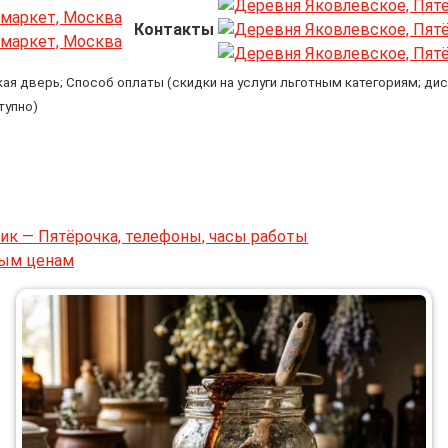
Контакты
я дверь; Способ оплаты (скидки на услуги льготным категориям; дис
тупно)
к — Пятёрочка, телефоны, часы работы
ным ценам