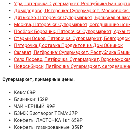
Уфа, Пятёрочка: Супермаркет, Республика Башкорт
Домодедово, Пятёрочка: Супермаркет, Московская
Дятьково, Пятёрочка: Супермаркет, Брянская облас
Москва, Пятёрочка: Супермаркет, сегодняшние цен
Посёлок Березник, Пятёрочка: Супермаркет, Арханг
Старый Оскол, Пятёрочка: Супермаркет, Белгородск
Пятерочка Доставка Продуктов на Дом Обнинск
Салават, Пятёрочка: Супермаркет, Республика Баш
Село Лосево, Пятёрочка: Супермаркет, Воронежска
Новосибирск, Пятёрочка: Супермаркет, сегодняшни
Супермаркет, примерные цены:
Кекс: 69₽
Блинчики: 152₽
ЧАЙ ЧЕРНЫЙ: 99₽
БЗМЖ Биотворог ТЕМА: 37₽
Конфеты ЛАСТОЧКА 1кг: 659₽
Конфеты глазированные: 359₽