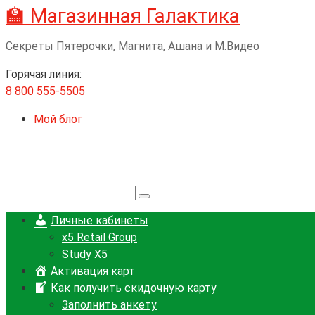
🏫 Магазинная Галактика
Перейти
к
Секреты Пятерочки, Магнита, Ашана и М.Видео
контенту
Горячая линия:
8 800 555-5505
Мой блог
Поиск:
Личные кабинеты
x5 Retail Group
Study X5
Активация карт
Как получить скидочную карту
Заполнить анкету