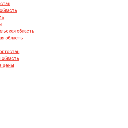
остан
 область
ть
ы
ельская область
ая область
кортостан
я область
е цены