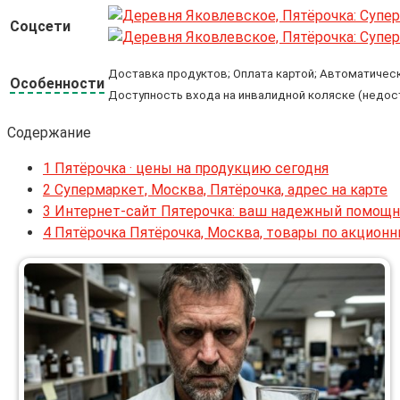
Соцсети
Доставка продуктов; Оплата картой; Автоматическа
Особенности
Доступность входа на инвалидной коляске (недос
Содержание
1
Пятёрочка · цены на продукцию сегодня
2
Супермаркет, Москва, Пятёрочка, адрес на карте
3
Интернет-сайт Пятерочка: ваш надежный помощни
4
Пятёрочка Пятёрочка, Москва, товары по акцион