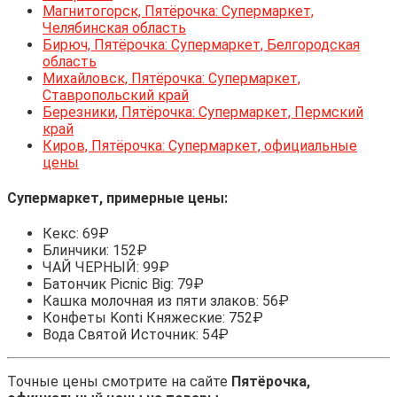
Магнитогорск, Пятёрочка: Супермаркет,
Челябинская область
Бирюч, Пятёрочка: Супермаркет, Белгородская
область
Михайловск, Пятёрочка: Супермаркет,
Ставропольский край
Березники, Пятёрочка: Супермаркет, Пермский
край
Киров, Пятёрочка: Супермаркет, официальные
цены
Супермаркет, примерные цены:
Кекс: 69₽
Блинчики: 152₽
ЧАЙ ЧЕРНЫЙ: 99₽
Батончик Picnic Big: 79₽
Кашка молочная из пяти злаков: 56₽
Конфеты Konti Княжеские: 752₽
Вода Святой Источник: 54₽
Точные цены смотрите на сайте
Пятёрочка,