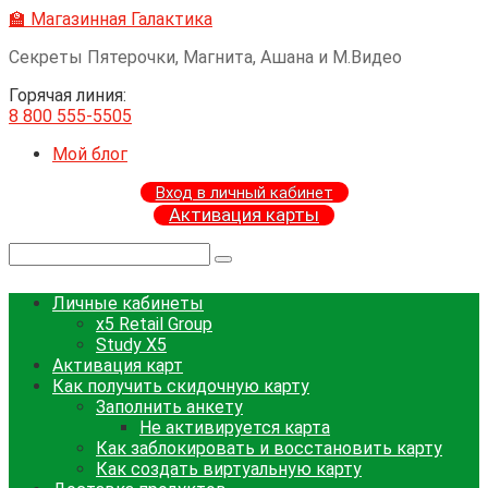
Перейти
🏫 Магазинная Галактика
к
Секреты Пятерочки, Магнита, Ашана и М.Видео
контенту
Горячая линия:
8 800 555-5505
Мой блог
Вход в личный кабинет
Активация карты
Поиск:
Личные кабинеты
x5 Retail Group
Study X5
Активация карт
Как получить скидочную карту
Заполнить анкету
Не активируется карта
Как заблокировать и восстановить карту
Как создать виртуальную карту