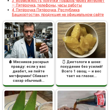
3.
Возможность покупки товаров через интернет
— Пятёрочка, телефоны, часы работы
4.
Пятёрочка Пятёрочка, Республика
Башкортостан, продукция на официальном сайте
🩸 Мясников раскрыл
🩱 Диетологи в шоке:
правду: если у вас
похудение без усилий!
диабет, не пейте
Всего 1 овощ — и вес
метформин! Сбивает
тает на глазах…
сахар обычный...