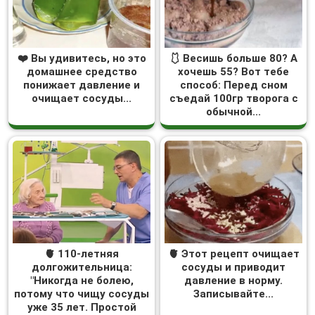
❤️ Вы удивитесь, но это
🩱 Весишь больше 80? А
домашнее средство
хочешь 55? Вот тебе
понижает давление и
способ: Перед сном
очищает сосуды...
съедай 100гр творога с
обычной...
🫀 110-летняя
🫀 Этот рецепт очищает
долгожительница:
сосуды и приводит
"Никогда не болею,
давление в норму.
потому что чищу сосуды
Записывайте...
уже 35 лет. Простой