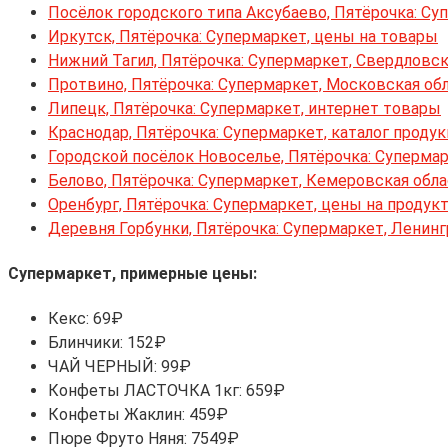
Посёлок городского типа Аксубаево, Пятёрочка: Су
Иркутск, Пятёрочка: Супермаркет, цены на товары
Нижний Тагил, Пятёрочка: Супермаркет, Свердловск
Протвино, Пятёрочка: Супермаркет, Московская об
Липецк, Пятёрочка: Супермаркет, интернет товары
Краснодар, Пятёрочка: Супермаркет, каталог проду
Городской посёлок Новоселье, Пятёрочка: Супермар
Белово, Пятёрочка: Супермаркет, Кемеровская обл
Оренбург, Пятёрочка: Супермаркет, цены на продук
Деревня Горбунки, Пятёрочка: Супермаркет, Ленинг
Супермаркет, примерные цены:
Кекс: 69₽
Блинчики: 152₽
ЧАЙ ЧЕРНЫЙ: 99₽
Конфеты ЛАСТОЧКА 1кг: 659₽
Конфеты Жаклин: 459₽
Пюре Фруто Няня: 7549₽