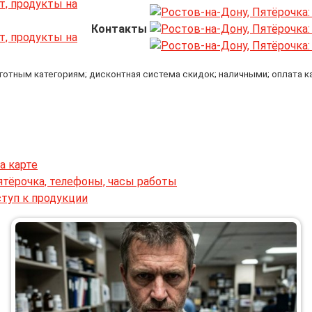
Контакты
ьготным категориям; дисконтная система скидок; наличными; оплата к
а карте
ятёрочка, телефоны, часы работы
ступ к продукции