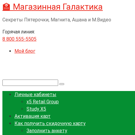
🏫 Магазинная Галактика
Перейти
к
Секреты Пятерочки, Магнита, Ашана и М.Видео
контенту
Горячая линия:
8 800 555-5505
Мой блог
Поиск:
Личные кабинеты
x5 Retail Group
Study X5
Активация карт
Как получить скидочную карту
Заполнить анкету