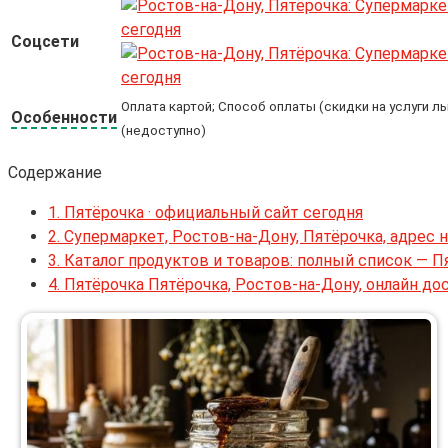
Соцсети
Оплата картой; Способ оплаты (скидки на услуги л
Особенности
(недоступно)
Содержание
1.
Пятёрочка · официальный сайт сегодня
2.
Супермаркет, Ростов-на-Дону, Пятёрочка, адрес н
3.
Каталог продуктов и товаров: полный список — П
4.
Пятёрочка Пятёрочка, Ростов-на-Дону, онлайн до