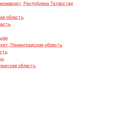
пермаркет, Республика Татарстан
ая область
ласть
кции
кет, Ленинградская область
асть
ты
радская область