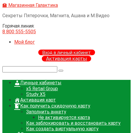
Перейти
🏫 Магазинная Галактика
к
Секреты Пятерочки, Магнита, Ашана и М.Видео
контенту
Горячая линия:
8 800 555-5505
Мой блог
Вход в личный кабинет
Активация карты
Поиск:
Личные кабинеты
x5 Retail Group
Study X5
Активация карт
Как получить скидочную карту
Заполнить анкету
Не активируется карта
Как заблокировать и восстановить карту
Как создать виртуальную карту