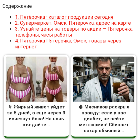
Содержание
1.
Пятёрочка · каталог продукции сегодня
2.
Супермаркет, Омск, Пятёрочка, адрес на карте
3.
Узнайте цены на товары по акции — Пятёрочка,
телефоны, часы работы
4.
Пятёрочка Пятёрочка, Омск, товары через
интернет
👙 Жирный живот уйдет
🩸 Мясников раскрыл
за 5 дней, а еще через 3
правду: если у вас
исчезнут бока! На ночь
диабет, не пейте
съедайте...
метформин! Сбивает
сахар обычный...