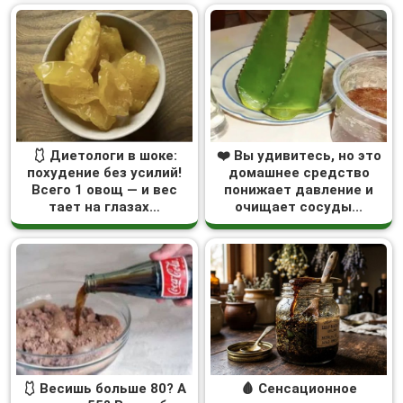
🩱 Диетологи в шоке:
❤️ Вы удивитесь, но это
похудение без усилий!
домашнее средство
Всего 1 овощ — и вес
понижает давление и
тает на глазах…
очищает сосуды...
🩱 Весишь больше 80? А
🩸 Сенсационное