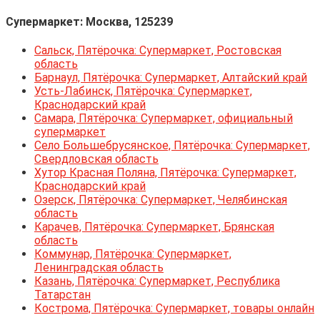
Супермаркет: Москва, 125239
Сальск, Пятёрочка: Супермаркет, Ростовская
область
Барнаул, Пятёрочка: Супермаркет, Алтайский край
Усть-Лабинск, Пятёрочка: Супермаркет,
Краснодарский край
Самара, Пятёрочка: Супермаркет, официальный
супермаркет
Село Большебрусянское, Пятёрочка: Супермаркет,
Свердловская область
Хутор Красная Поляна, Пятёрочка: Супермаркет,
Краснодарский край
Озерск, Пятёрочка: Супермаркет, Челябинская
область
Карачев, Пятёрочка: Супермаркет, Брянская
область
Коммунар, Пятёрочка: Супермаркет,
Ленинградская область
Казань, Пятёрочка: Супермаркет, Республика
Татарстан
Кострома, Пятёрочка: Супермаркет, товары онлайн