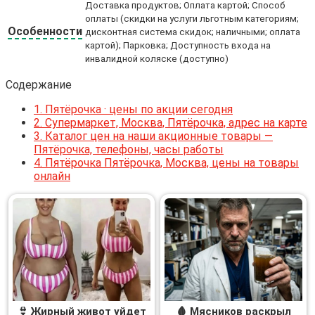
Доставка продуктов; Оплата картой; Способ
оплаты (скидки на услуги льготным категориям;
Особенности
дисконтная система скидок; наличными; оплата
картой); Парковка; Доступность входа на
инвалидной коляске (доступно)
Содержание
1.
Пятёрочка · цены по акции сегодня
2.
Супермаркет, Москва, Пятёрочка, адрес на карте
3.
Каталог цен на наши акционные товары —
Пятёрочка, телефоны, часы работы
4.
Пятёрочка Пятёрочка, Москва, цены на товары
онлайн
👙 Жирный живот уйдет
🩸 Мясников раскрыл