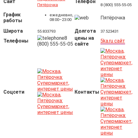
Сайт
Телефон
Пятёрочка
8 (800) 555-55-05
График
ежедневно,
Пятёрочка
08:00–23:00
работы
Широта
Долгота
55.833793
37.523431
8
цены на
Телефоны
5ka.ru сайт
(800) 555-55-05
сайте
Соцсети
Контакты