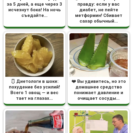
за 5 дней, а еще через 3
правду: если у вас
исчезнут бока! На ночь
диабет, не пейте
съедайте...
метформин! Сбивает
сахар обычный...
🩱 Диетологи в шоке:
❤️ Вы удивитесь, но это
похудение без усилий!
домашнее средство
Всего 1 овощ — и вес
понижает давление и
тает на глазах…
очищает сосуды...