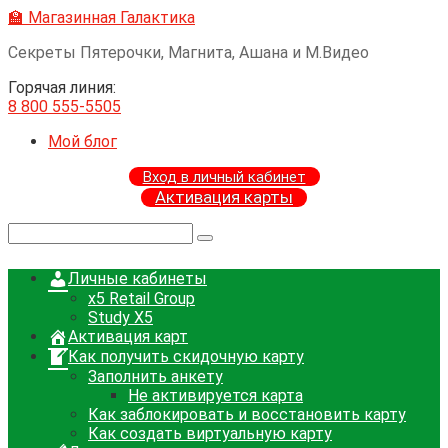
Перейти
🏫 Магазинная Галактика
к
Секреты Пятерочки, Магнита, Ашана и М.Видео
контенту
Горячая линия:
8 800 555-5505
Мой блог
Вход в личный кабинет
Активация карты
Поиск:
Личные кабинеты
x5 Retail Group
Study X5
Активация карт
Как получить скидочную карту
Заполнить анкету
Не активируется карта
Как заблокировать и восстановить карту
Как создать виртуальную карту