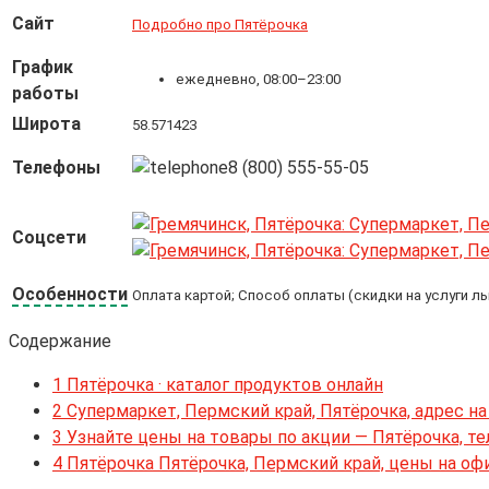
Сайт
Подробно про Пятёрочка
График
ежедневно, 08:00–23:00
работы
Широта
58.571423
Телефоны
8 (800) 555-55-05
Соцсети
Особенности
Оплата картой; Способ оплаты (скидки на услуги л
Содержание
1
Пятёрочка · каталог продуктов онлайн
2
Супермаркет, Пермский край, Пятёрочка, адрес на
3
Узнайте цены на товары по акции — Пятёрочка, т
4
Пятёрочка Пятёрочка, Пермский край, цены на оф