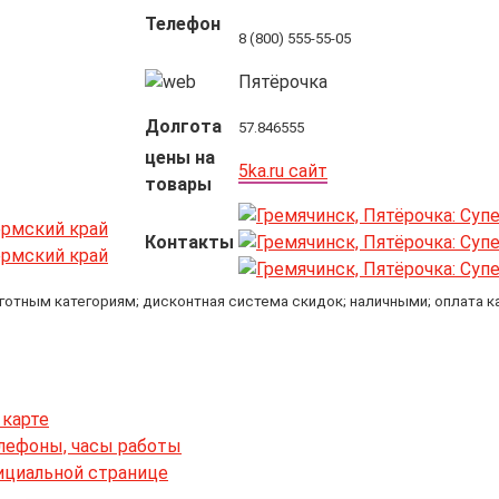
Телефон
8 (800) 555-55-05
Пятёрочка
Долгота
57.846555
цены на
5ka.ru сайт
товары
Контакты
ьготным категориям; дисконтная система скидок; наличными; оплата к
 карте
елефоны, часы работы
ициальной странице