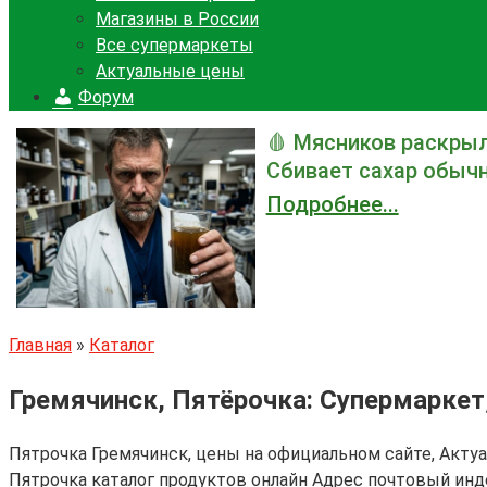
Магазины в России
Все супермаркеты
Актуальные цены
Форум
🩸 Мясников раскрыл
Сбивает сахар обычн
Подробнее...
Главная
»
Каталог
Гремячинск, Пятёрочка: Супермаркет
Пятрочка Гремячинск, цены на официальном сайте, Акт
Пятрочка каталог продуктов онлайн Адрес почтовый инд