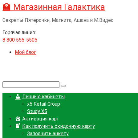
🏫 Магазинная Галактика
Перейти
к
Секреты Пятерочки, Магнита, Ашана и М.Видео
контенту
Горячая линия:
8 800 555-5505
Мой блог
Поиск:
Личные кабинеты
x5 Retail Group
Study X5
Активация карт
Как получить скидочную карту
Заполнить анкету