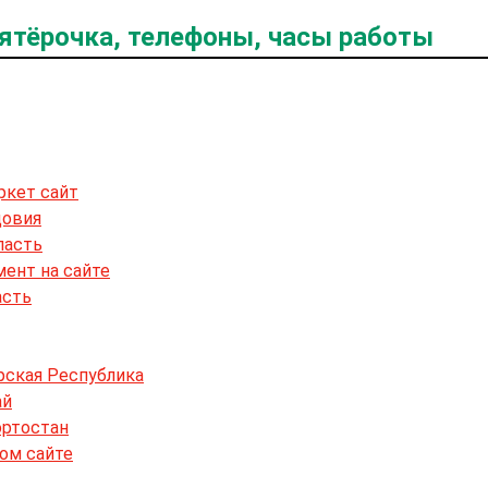
Пятёрочка, телефоны, часы работы
ркет сайт
довия
ласть
мент на сайте
асть
рская Республика
ай
ортостан
ном сайте