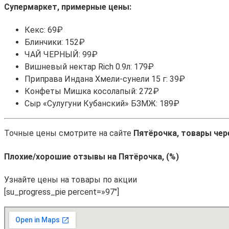
Супермаркет, примерные цены:
Кекс: 69₽
Блинчики: 152₽
ЧАЙ ЧЕРНЫЙ: 99₽
Вишневый нектар Rich 0.9л: 179₽
Приправа Индана Хмели-сунели 15 г: 39₽
Конфеты Мишка косолапый: 272₽
Сыр «Сулугуни Кубанский» БЗМЖ: 189₽
Точные цены смотрите на сайте
Пятёрочка, товары чер
Плохие/хорошие отзывы на Пятёрочка, (%)
Узнайте цены на товары по акции
[su_progress_pie percent=»97″]