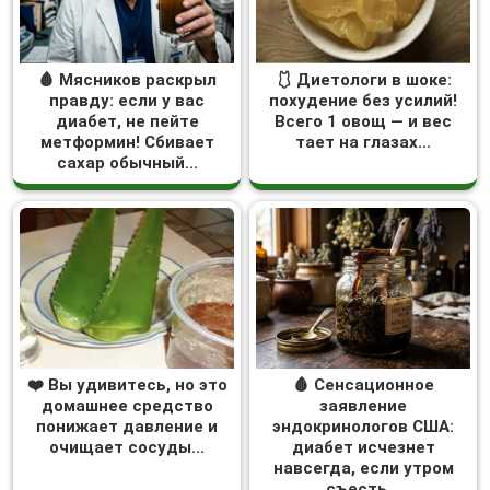
🩸 Мясников раскрыл
🩱 Диетологи в шоке:
правду: если у вас
похудение без усилий!
диабет, не пейте
Всего 1 овощ — и вес
метформин! Сбивает
тает на глазах…
сахар обычный...
❤️ Вы удивитесь, но это
🩸 Сенсационное
домашнее средство
заявление
понижает давление и
эндокринологов США:
очищает сосуды...
диабет исчезнет
навсегда, если утром
съесть...