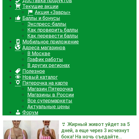
Доставка продуктов
Текущие акции
Акция «Завры»
Баллы и бонусы
Экспресс-баллы
Как проверить баллы
Как перевести баллы
Мобильное приложение
Адреса магазинов
В Москве
График работы
В других регионах
Полезное
Новый каталог
Пятерочка на карте
Магазин Пятерочка
Магазины в России
Все супермаркеты
Актуальные цены
Форум
👙 Жирный живот уйдет за 5
дней, а еще через 3 исчезнут
бока! На ночь съедайте...