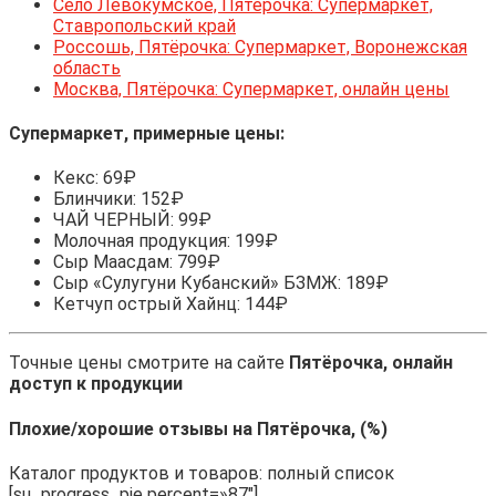
Село Левокумское, Пятёрочка: Супермаркет,
Ставропольский край
Россошь, Пятёрочка: Супермаркет, Воронежская
область
Москва, Пятёрочка: Супермаркет, онлайн цены
Супермаркет, примерные цены:
Кекс: 69₽
Блинчики: 152₽
ЧАЙ ЧЕРНЫЙ: 99₽
Молочная продукция: 199₽
Сыр Маасдам: 799₽
Сыр «Сулугуни Кубанский» БЗМЖ: 189₽
Кетчуп острый Хайнц: 144₽
Точные цены смотрите на сайте
Пятёрочка, онлайн
доступ к продукции
Плохие/хорошие отзывы на Пятёрочка, (%)
Каталог продуктов и товаров: полный список
[su_progress_pie percent=»87″]