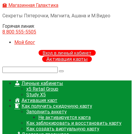
Перейти
🏫 Магазинная Галактика
к
Секреты Пятерочки, Магнита, Ашана и М.Видео
контенту
Горячая линия:
8 800 555-5505
Мой блог
Вход в личный кабинет
Активация карты
Поиск:
Личные кабинеты
x5 Retail Group
Study X5
Активация карт
Как получить скидочную карту
Заполнить анкету
Не активируется карта
Как заблокировать и восстановить карту
Как создать виртуальную карту